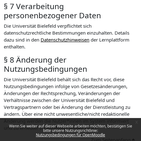
§ 7 Verarbeitung
personenbezogener Daten
Die Universität Bielefeld verpflichtet sich
datenschutzrechtliche Bestimmungen einzuhalten. Details
dazu sind in den
Datenschutzhinweisen
der Lernplattform
enthalten.
§ 8 Änderung der
Nutzungsbedingungen
Die Universität Bielefeld behält sich das Recht vor, diese
Nutzungsbedingungen infolge von Gesetzesänderungen,
Änderungen der Rechtsprechung, Veränderungen der
Verhältnisse zwischen der Universität Bielefeld und
Vertragspartnern oder bei Änderung der Dienstleistung zu
ändern. Über eine nicht unwesentliche/nicht redaktionelle
Änderung werden die Nutzer*innen im System informiert
x
Wenn Sie weiter auf dieser Webseite arbeiten möchten, bestätigen Sie
und zu erneuter Zustimmung aufgefordert.
bitte unsere Nutzungsrichtlinie:
Nutzungsbedingungen für OpenMoodle
Zum Seitenanfang