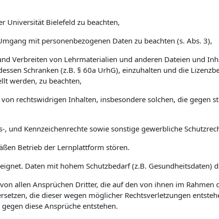
r Universität Bielefeld zu beachten,
Umgang mit personenbezogenen Daten zu beachten (s. Abs. 3),
nd Verbreiten von Lehrmaterialien und anderen Dateien und Inha
dessen Schranken (z.B. § 60a UrhG), einzuhalten und die Lizenz
llt werden, zu beachten,
n von rechtswidrigen Inhalten, insbesondere solchen, die gegen s
s-, und Kennzeichenrechte sowie sonstige gewerbliche Schutzrech
ßen Betrieb der Lernplattform stören.
eeignet. Daten mit hohem Schutzbedarf (z.B. Gesundheitsdaten) dü
eld von allen Ansprüchen Dritter, die auf den von ihnen im Rahme
ersetzen, die dieser wegen möglicher Rechtsverletzungen entstehen
ng gegen diese Ansprüche entstehen.