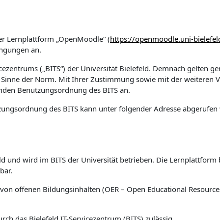
er Lernplattform „OpenMoodle“ (
https://openmoodle.uni-bielefel
ingungen an.
rvicezentrums („BITS“) der Universität Bielefeld. Demnach gelten 
 Sinne der Norm. Mit Ihrer Zustimmung sowie mit der weiteren
enden Benutzungsordnung des BITS an.
zungsordnung des BITS kann unter folgender Adresse abgerufen
eld und wird im BITS der Universität betrieben. Die Lernplattfor
bar.
g von offenen Bildungsinhalten (OER – Open Educational Resource
ch das Bielefeld IT-Servicezentrum (BITS) zulässig.