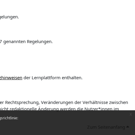
gelungen.
§ 7 genannten Regelungen.
zhinweisen
der Lernplattform enthalten.
der Rechtsprechung, Veränderungen der Verhältnisse zwischen
/nicht redaktionelle Änderung werden die Nutzer*innen im
x
richtlinie:
Zum Seitenanfang