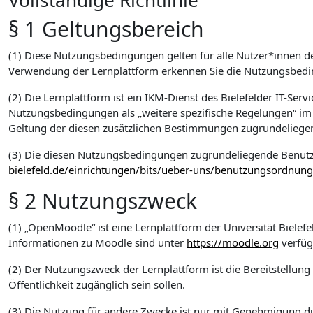
Vollständige Richtlinie
§ 1 Geltungsbereich
(1) Diese Nutzungsbedingungen gelten für alle Nutzer*innen d
Verwendung der Lernplattform erkennen Sie die Nutzungsbed
(2) Die Lernplattform ist ein IKM-Dienst des Bielefelder IT-Se
Nutzungsbedingungen als „weitere spezifische Regelungen“ im
Geltung der diesen zusätzlichen Bestimmungen zugrundelieg
(3) Die diesen Nutzungsbedingungen zugrundeliegende Benut
bielefeld.de/einrichtungen/bits/ueber-uns/benutzungsordnung
§ 2 Nutzungszweck
(1) „OpenMoodle“ ist eine Lernplattform der Universität Bielef
Informationen zu Moodle sind unter
https://moodle.org
verfüg
(2) Der Nutzungszweck der Lernplattform ist die Bereitstellun
Öffentlichkeit zugänglich sein sollen.
(3) Die Nutzung für andere Zwecke ist nur mit Genehmigung dur