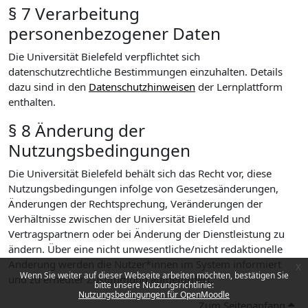
§ 7 Verarbeitung
personenbezogener Daten
Die Universität Bielefeld verpflichtet sich
datenschutzrechtliche Bestimmungen einzuhalten. Details
dazu sind in den
Datenschutzhinweisen
der Lernplattform
enthalten.
§ 8 Änderung der
Nutzungsbedingungen
Die Universität Bielefeld behält sich das Recht vor, diese
Nutzungsbedingungen infolge von Gesetzesänderungen,
Änderungen der Rechtsprechung, Veränderungen der
Verhältnisse zwischen der Universität Bielefeld und
Vertragspartnern oder bei Änderung der Dienstleistung zu
ändern. Über eine nicht unwesentliche/nicht redaktionelle
Änderung werden die Nutzer*innen im System informiert
x
Wenn Sie weiter auf dieser Webseite arbeiten möchten, bestätigen Sie
und zu erneuter Zustimmung aufgefordert.
bitte unsere Nutzungsrichtlinie:
Nutzungsbedingungen für OpenMoodle
Zum Seitenanfang