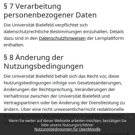
§ 7 Verarbeitung
personenbezogener Daten
Die Universität Bielefeld verpflichtet sich
datenschutzrechtliche Bestimmungen einzuhalten. Details
dazu sind in den
Datenschutzhinweisen
der Lernplattform
enthalten.
§ 8 Änderung der
Nutzungsbedingungen
Die Universität Bielefeld behält sich das Recht vor, diese
Nutzungsbedingungen infolge von Gesetzesänderungen,
Änderungen der Rechtsprechung, Veränderungen der
Verhältnisse zwischen der Universität Bielefeld und
Vertragspartnern oder bei Änderung der Dienstleistung zu
ändern. Über eine nicht unwesentliche/nicht redaktionelle
Änderung werden die Nutzer*innen im System informiert
x
Wenn Sie weiter auf dieser Webseite arbeiten möchten, bestätigen Sie
und zu erneuter Zustimmung aufgefordert.
bitte unsere Nutzungsrichtlinie:
Nutzungsbedingungen für OpenMoodle
Zum Seitenanfang