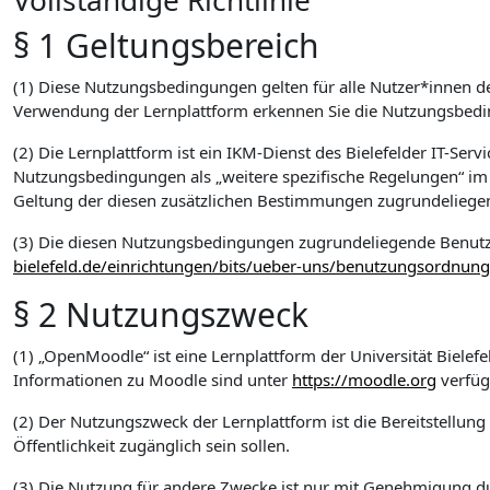
Vollständige Richtlinie
§ 1 Geltungsbereich
(1) Diese Nutzungsbedingungen gelten für alle Nutzer*innen d
Verwendung der Lernplattform erkennen Sie die Nutzungsbed
(2) Die Lernplattform ist ein IKM-Dienst des Bielefelder IT-Se
Nutzungsbedingungen als „weitere spezifische Regelungen“ im
Geltung der diesen zusätzlichen Bestimmungen zugrundelieg
(3) Die diesen Nutzungsbedingungen zugrundeliegende Benut
bielefeld.de/einrichtungen/bits/ueber-uns/benutzungsordnung
§ 2 Nutzungszweck
(1) „OpenMoodle“ ist eine Lernplattform der Universität Bielef
Informationen zu Moodle sind unter
https://moodle.org
verfüg
(2) Der Nutzungszweck der Lernplattform ist die Bereitstellun
Öffentlichkeit zugänglich sein sollen.
(3) Die Nutzung für andere Zwecke ist nur mit Genehmigung dur