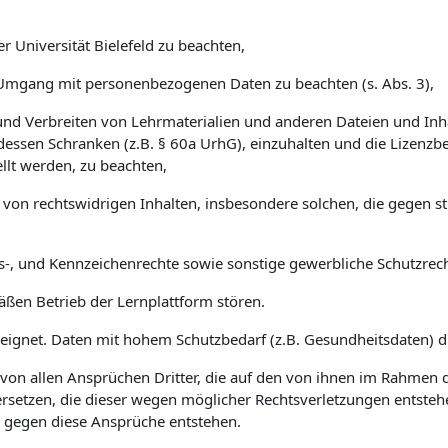
r Universität Bielefeld zu beachten,
Umgang mit personenbezogenen Daten zu beachten (s. Abs. 3),
nd Verbreiten von Lehrmaterialien und anderen Dateien und Inha
dessen Schranken (z.B. § 60a UrhG), einzuhalten und die Lizenz
llt werden, zu beachten,
n von rechtswidrigen Inhalten, insbesondere solchen, die gegen s
s-, und Kennzeichenrechte sowie sonstige gewerbliche Schutzrech
ßen Betrieb der Lernplattform stören.
eeignet. Daten mit hohem Schutzbedarf (z.B. Gesundheitsdaten) dü
eld von allen Ansprüchen Dritter, die auf den von ihnen im Rahme
ersetzen, die dieser wegen möglicher Rechtsverletzungen entstehen
ng gegen diese Ansprüche entstehen.