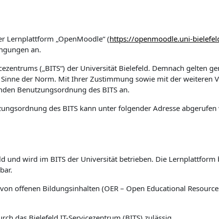
er Lernplattform „OpenMoodle“ (
https://openmoodle.uni-bielefel
ingungen an.
rvicezentrums („BITS“) der Universität Bielefeld. Demnach gelten 
 Sinne der Norm. Mit Ihrer Zustimmung sowie mit der weiteren
enden Benutzungsordnung des BITS an.
zungsordnung des BITS kann unter folgender Adresse abgerufen
eld und wird im BITS der Universität betrieben. Die Lernplattfor
bar.
g von offenen Bildungsinhalten (OER – Open Educational Resource
ch das Bielefeld IT-Servicezentrum (BITS) zulässig.