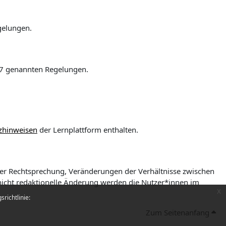
gelungen.
§ 7 genannten Regelungen.
zhinweisen
der Lernplattform enthalten.
der Rechtsprechung, Veränderungen der Verhältnisse zwischen
/nicht redaktionelle Änderung werden die Nutzer*innen im
x
richtlinie:
Zum Seitenanfang