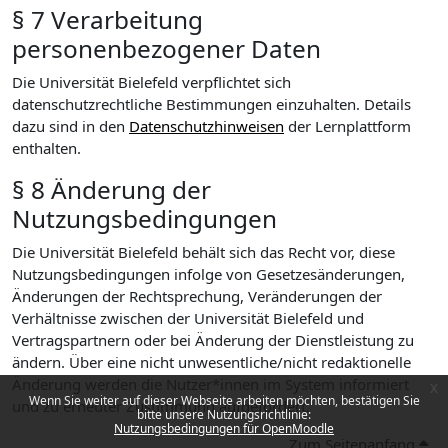
§ 7 Verarbeitung
personenbezogener Daten
Die Universität Bielefeld verpflichtet sich
datenschutzrechtliche Bestimmungen einzuhalten. Details
dazu sind in den
Datenschutzhinweisen
der Lernplattform
enthalten.
§ 8 Änderung der
Nutzungsbedingungen
Die Universität Bielefeld behält sich das Recht vor, diese
Nutzungsbedingungen infolge von Gesetzesänderungen,
Änderungen der Rechtsprechung, Veränderungen der
Verhältnisse zwischen der Universität Bielefeld und
Vertragspartnern oder bei Änderung der Dienstleistung zu
ändern. Über eine nicht unwesentliche/nicht redaktionelle
Änderung werden die Nutzer*innen im System informiert
x
Wenn Sie weiter auf dieser Webseite arbeiten möchten, bestätigen Sie
und zu erneuter Zustimmung aufgefordert.
bitte unsere Nutzungsrichtlinie:
Nutzungsbedingungen für OpenMoodle
Zum Seitenanfang