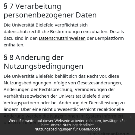
§ 7 Verarbeitung
personenbezogener Daten
Die Universität Bielefeld verpflichtet sich
datenschutzrechtliche Bestimmungen einzuhalten. Details
dazu sind in den
Datenschutzhinweisen
der Lernplattform
enthalten.
§ 8 Änderung der
Nutzungsbedingungen
Die Universität Bielefeld behält sich das Recht vor, diese
Nutzungsbedingungen infolge von Gesetzesänderungen,
Änderungen der Rechtsprechung, Veränderungen der
Verhältnisse zwischen der Universität Bielefeld und
Vertragspartnern oder bei Änderung der Dienstleistung zu
ändern. Über eine nicht unwesentliche/nicht redaktionelle
Änderung werden die Nutzer*innen im System informiert
x
Wenn Sie weiter auf dieser Webseite arbeiten möchten, bestätigen Sie
und zu erneuter Zustimmung aufgefordert.
bitte unsere Nutzungsrichtlinie:
Nutzungsbedingungen für OpenMoodle
Zum Seitenanfang