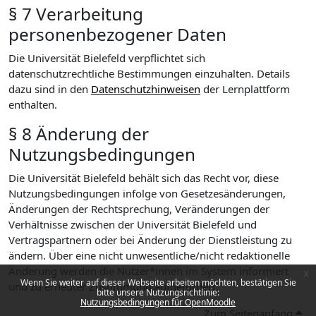
§ 7 Verarbeitung
personenbezogener Daten
Die Universität Bielefeld verpflichtet sich
datenschutzrechtliche Bestimmungen einzuhalten. Details
dazu sind in den
Datenschutzhinweisen
der Lernplattform
enthalten.
§ 8 Änderung der
Nutzungsbedingungen
Die Universität Bielefeld behält sich das Recht vor, diese
Nutzungsbedingungen infolge von Gesetzesänderungen,
Änderungen der Rechtsprechung, Veränderungen der
Verhältnisse zwischen der Universität Bielefeld und
Vertragspartnern oder bei Änderung der Dienstleistung zu
ändern. Über eine nicht unwesentliche/nicht redaktionelle
Änderung werden die Nutzer*innen im System informiert
x
Wenn Sie weiter auf dieser Webseite arbeiten möchten, bestätigen Sie
und zu erneuter Zustimmung aufgefordert.
bitte unsere Nutzungsrichtlinie:
Nutzungsbedingungen für OpenMoodle
Zum Seitenanfang