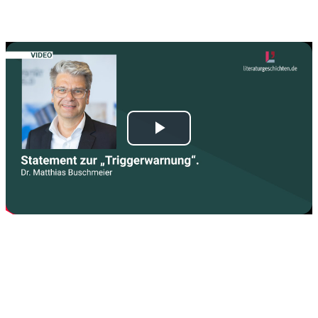
1.6. Kommentierte Hilfsmittel der Germanistik
1.7. Tutorials zu Online-Bibliographien
Play
Video