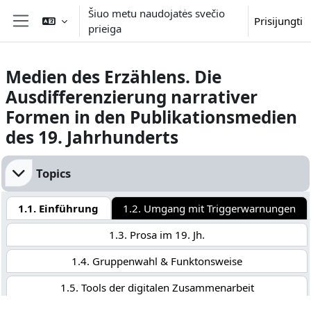
Pereiti į pagrindinį turinį
Šiuo metu naudojatės svečio
Prisijungti
prieiga
Šoninis skydelis
Medien des Erzählens. Die
Ausdifferenzierung narrativer
Formen in den Publikationsmedien
des 19. Jahrhunderts
Dalies kontūras
Topics
1.1. Einführung
1.2. Umgang mit Triggerwarnungen
1.3. Prosa im 19. Jh.
1.4. Gruppenwahl & Funktonsweise
1.5. Tools der digitalen Zusammenarbeit