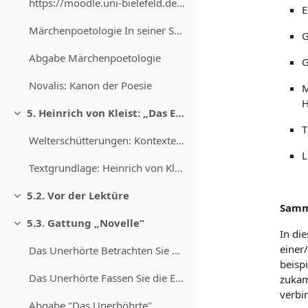
https://moodle.uni-bielefeld.de/draftfile.php/1450...
E
Märchenpoetologie In seiner Schrift „Kanon der Poe...
G
Abgabe Märchenpoetologie
G
Novalis: Kanon der Poesie
M
H
5. Heinrich von Kleist: „Das Erdbeben in Chili“ (1807)
Einklappen
T
Welterschütterungen: Kontexte Kleists Erzählungen ...
L
Textgrundlage: Heinrich von Kleist: Jeronimo und J...
5.2. Vor der Lektüre
Einklappen
Samm
5.3. Gattung „Novelle“
Einklappen
In di
einer/
Das Unerhörte Betrachten Sie die Erzählweise der N...
beisp
Das Unerhörte Fassen Sie die Ergebnisse Ihrer Disk... (Kopie)
zukam
verbi
Abgabe "Das Unerhöhrte"