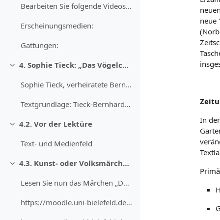
Bearbeiten Sie folgende Videos zu den Erscheinungs...
neuen
neue 
Erscheinungsmedien:
(Norb
Zeitsc
Gattungen:
Tasch
insge
4. Sophie Tieck: „Das Vögelchen“ (1802)
Einklappen
Sophie Tieck, verheiratete Bernhardi, verheiratete...
Zeitu
Textgrundlage: Tieck-Bernhardi, Sophie: Das Vögelc...
In de
4.2. Vor der Lektüre
Einklappen
Garten
verän
Text- und Medienfeld
Textlä
4.3. Kunst- oder Volksmärchen?
Einklappen
Primä
Lesen Sie nun das Märchen „Das Vögelchen“ und mark...
H
https://moodle.uni-bielefeld.de/draftfile.php/1450...
G