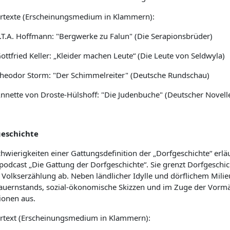
rtexte (Erscheinungsmedium in Klammern):
.T.A. Hoffmann: "Bergwerke zu Falun" (Die Serapionsbrüder)
ottfried Keller: „Kleider machen Leute“ (Die Leute von Seldwyla)
heodor Storm: "Der Schimmelreiter" (Deutsche Rundschau)
nnette von Droste-Hülshoff: "Die Judenbuche" (Deutscher Novell
eschichte
chwierigkeiten einer Gattungsdefinition der „Dorfgeschichte“ erlä
podcast „Die Gattung der Dorfgeschichte“. Sie grenzt Dorfgeschi
 Volkserzählung ab. Neben ländlicher Idylle und dörflichem Milie
auernstands, sozial-ökonomische Skizzen und im Zuge der Vormär
ionen aus.
rtext (Erscheinungsmedium in Klammern):