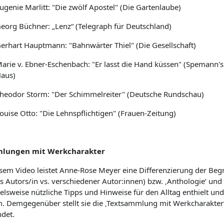
ugenie Marlitt: "Die zwölf Apostel" (Die Gartenlaube)
eorg Büchner: „Lenz“ (Telegraph für Deutschland)
erhart Hauptmann: "Bahnwärter Thiel" (Die Gesellschaft)
arie v. Ebner-Eschenbach: "Er lasst die Hand küssen" (Spemann's Il
aus)
heodor Storm: "Der Schimmelreiter" (Deutsche Rundschau)
ouise Otto: "Die Lehnspflichtigen" (Frauen-Zeitung)
lungen mit Werkcharakter
esem Video leistet Anne-Rose Meyer eine Differenzierung der Begr
s Autors/in vs. verschiedener Autor:innen) bzw. ‚Anthologie‘ und
ielsweise nützliche Tipps und Hinweise für den Alltag enthielt u
. Demgegenüber stellt sie die ‚Textsammlung mit Werkcharakter‘
ndet.