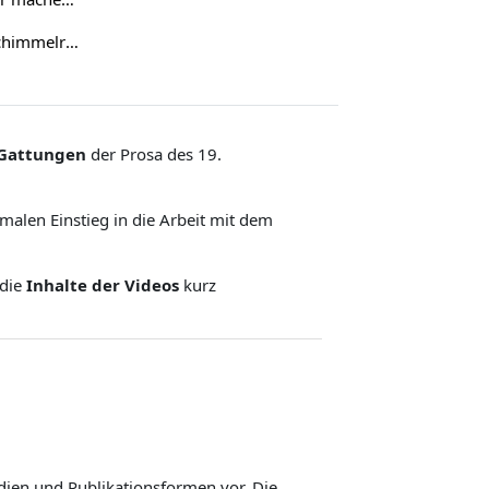
15. Theodor Storm: „Der Schimmelreiter“ (1888)
Gattungen
der Prosa des 19.
malen Einstieg in die Arbeit mit dem
 die
Inhalte der Videos
kurz
dien und Publikationsformen vor. Die