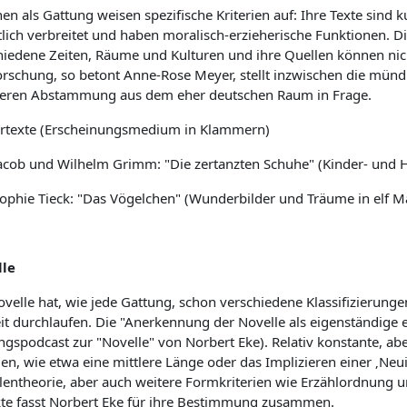
en als Gattung weisen spezifische Kriterien auf: Ihre Texte sind 
ftlich verbreitet und haben moralisch-erzieherische Funktionen.
hiedene Zeiten, Räume und Kulturen und ihre Quellen können ni
orschung, so betont Anne-Rose Meyer, stellt inzwischen die mü
eren Abstammung aus dem eher deutschen Raum in Frage.
rtexte (Erscheinungsmedium in Klammern)
acob und Wilhelm Grimm: "Die zertanzten Schuhe" (Kinder- und
ophie Tieck: "Das Vögelchen" (Wunderbilder und Träume in elf M
le
ovelle hat, wie jede Gattung, schon verschiedene Klassifizieru
it durchlaufen. Die "Anerkennung der Novelle als eigenständige ep
ngspodcast zur "Novelle" von Norbert Eke). Relativ konstante, a
ien, wie etwa eine mittlere Länge oder das Implizieren einer ‚Neu
lentheorie, aber auch weitere Formkriterien wie Erzählordnung u
te fasst Norbert Eke für ihre Bestimmung zusammen.