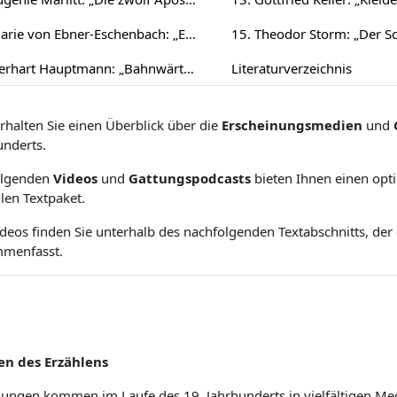
14. Marie von Ebner-Eschenbach: „Er lässt die Hand küssen“ (1886)
16. Gerhart Hauptmann: „Bahnwärter Thiel“ (1888)
Literaturverzeichnis
erhalten Sie einen Überblick über die
Erscheinungsmedien
und
underts.
olgenden
Videos
und
Gattungspodcasts
bieten Ihnen einen opti
len Textpaket.
ideos finden Sie unterhalb des nachfolgenden Textabschnitts, der
menfasst.
n des Erzählens
lungen kommen im Laufe des 19. Jahrhunderts in vielfältigen Me