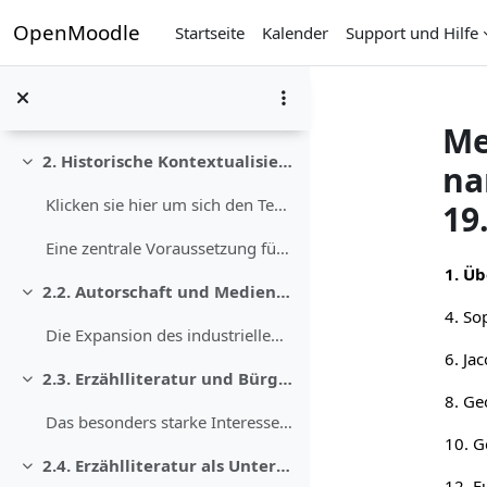
Zum Hauptinhalt
OpenMoodle
Text- und Medienfeld
Startseite
Kalender
Support und Hilfe
1.7. Tutorials zu Online-Bibliographien
Einklappen
Das drei Videos umfassende Tutorial zeigt Ihnen ex...
Me
2. Historische Kontextualisierung
na
Einklappen
Klicken sie hier um sich den Text vorlesen zu lass...
19
Eine zentrale Voraussetzung für die Entwicklung im...
Abs
1. Üb
2.2. Autorschaft und Medien im 19. Jahrhundert
Einklappen
Die Expansion des industriellen Kapitalismus verän...
2.3. Erzählliteratur und Bürgertum
Einklappen
8. Ge
Das besonders starke Interesse an Büchern – nicht ...
2.4. Erzählliteratur als Unterhaltungsmedium
Einklappen