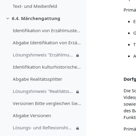
Text- und Medienfeld
Primä
6.4. Märchengattung
Einklappen
E
Identifikation von Erzählmustern Identifizieren Si...
G
Abgabe Identifikation von Erzählmustern
T
Lösungshinweis "Erzählmuster"
A
Identifikation kulturhistorischer Zusammenhänge „D...
Dorfg
Abgabe Realitätssplitter
Die S
Lösungshinweis "Realitätssplitter"
Video
Versionen Bitte vergleichen Sie „Die zertanzten Sc...
sowie
des B
Abgabe Versionen
Funkt
Lösungs- und Reflexionshinweis "Versionen"
Primä