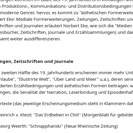
 Produktions-, Kommunikations- und Distributionsbedingungen b
'moderne Genres' hervor, es kommt zu "ästhetischen Formerwei
ert Eke: Mediale Formerweiterungen. Zeitungen, Zeitschriften und
hriften und Journalen erläutert Norbert Eke, wie sich die "Medien
enbücher, Zeitschriften, Journale und Erzählsammlungen) und da
samt weiter ausdifferenzieren.
ngen, Zeitschriften und Journale
r zweiten Hälfte des 19. Jahrhunderts erscheinen immer mehr Unt
laube", "Illustrirte Welt", "Über Land und Meer" u.a.), deren ser
derten Erzählbedingungen und ästhetischen Formen beitragen: 
ngen, die Serialität der Narration, Leserbindung und Episodenhaft
rtexte (das jeweilige Erscheinungsmedium steht in Klammern dah
einrich v. Kleist: "Das Erdbeben in Chili" (Morgenblatt für gebilde
eorg Weerth: "Schnapphanski" (Neue Rheinische Zeitung)