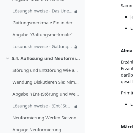
Samml
Lösungshinweise - Das Unerhörte
J
Gattungsmerkmale Ein in der Gattungstheorie stark ...
E
Abgabe "Gattungsmerkmale"
Lösungshinweise - Gattungsmerkmale
Alma
5.4. Auflösung und Neuformierung von sozialer Ordnung
Einklappen
Erzäh
Erzäh
Störung und Entstörung Wie aber verhält es sich vo...
darüb
gesel
Wendung Diskutieren Sie: Nimmt das Schreckensszena...
Primä
Abgabe "(Ent-)Störung und Wendung"
E
Lösungshinweise - (Ent-)Störung und Wendung
Neuformierung Werfen Sie von hier aus noch einmal ...
Märc
Abgage Neuformierung