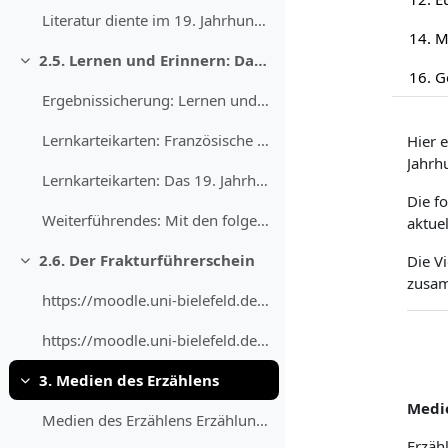
Literatur diente im 19. Jahrhundert neben der poli...
2.5. Lernen und Erinnern: Das politische 19. Jahrhundert
Einklappen
Ergebnissicherung: Lernen und Erinnern Mit den f...
Lernkarteikarten: Französische Revolution
Hier 
Jahrh
Lernkarteikarten: Das 19. Jahrhundert
Die f
Weiterführendes: Mit den folgenden Webseiten könne...
aktuel
2.6. Der Frakturführerschein
Die V
Einklappen
zusam
https://moodle.uni-bielefeld.de/draftfile.php/1450...
https://moodle.uni-bielefeld.de/draftfile.php/1450...
3. Medien des Erzählens
Einklappen
Medie
Medien des Erzählens Erzählungen kommen im Laufe d...
Erzäh