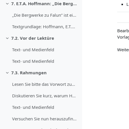
7. E.T.A. Hoffmann: „Die Bergwerke zu Falun“ (1819)
L
Einklappen
„Die Bergwerke zu Falun“ ist eine Erzählung, die E...
Textgrundlage: Hoffmann, E.T.A: Die Serapions-Brüd...
Bearb
Vorlag
7.2. Vor der Lektüre
Einklappen
Weite
Text- und Medienfeld
Text- und Medienfeld
7.3. Rahmungen
Einklappen
Lesen Sie bitte das Vorwort zum ersten Band der Sa...
Diskutieren Sie kurz, warum Hoffmann die Leser:inn...
Text- und Medienfeld
Versuchen Sie nun herauszufinden, was ein „Philist...