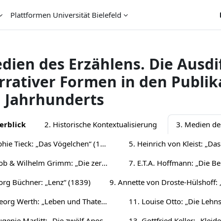
Plattformen Universität Bielefeld
dien des Erzählens. Die Ausdi
rrativer Formen in den Publi
. Jahrhunderts
chnittsübersicht
erblick
2. Historische Kontextualisierung
3. Medien de
4. Sophie Tieck: „Das Vögelchen“ (1802)
6. Jacob & Wilhelm Grimm: „Die zertanzten Schuhe“ (1815)
org Büchner: „Lenz“ (1839)
10. Georg Werth: „Leben und Thaten des berühmten Ritters Schnapphahnski“ (1848/49)
12. Eugenie Marlitt: „Die zwölf Apostel“ (1865)