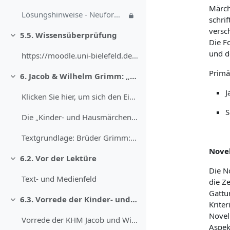
Märch
Lösungshinweise - Neuformierung
schri
versc
5.5. Wissensüberprüfung
Einklappen
Die F
und d
https://moodle.uni-bielefeld.de/draftfile.php/3810...
Primä
6. Jacob & Wilhelm Grimm: „Die zertanzten Schuhe“ (1815)
Einklappen
J
Klicken Sie hier, um sich den Einführungstext vorl...
S
Die „Kinder- und Hausmärchen“ (KHM) zählen zu den ...
Textgrundlage: Brüder Grimm: Die zertanzten Schuhe...
Novel
6.2. Vor der Lektüre
Einklappen
Die N
Text- und Medienfeld
die Ze
Gattu
6.3. Vorrede der Kinder- und Hausmärchen (KHM)
Einklappen
Kriter
Novel
Vorrede der KHM Jacob und Wilhelm Grimm haben sich...
Aspek