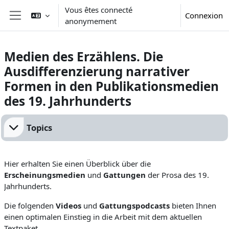
Passer au contenu principal
Vous êtes connecté
Connexion
anonymement
Panneau latéral
Medien des Erzählens. Die
Ausdifferenzierung narrativer
Formen in den Publikationsmedien
des 19. Jahrhunderts
Résumé de section
Topics
Hier erhalten Sie einen Überblick über die
Erscheinungsmedien
und
Gattungen
der Prosa des 19.
Jahrhunderts.
Die folgenden
Videos
und
Gattungspodcasts
bieten Ihnen
einen optimalen Einstieg in die Arbeit mit dem aktuellen
Textpaket.