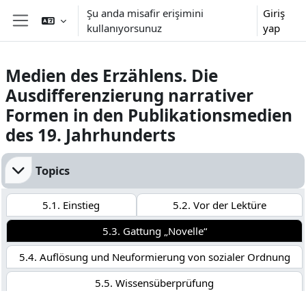
Ana içeriğe git
Şu anda misafir erişimini
Giriş
kullanıyorsunuz
yap
Yan panel
Medien des Erzählens. Die
Ausdifferenzierung narrativer
Formen in den Publikationsmedien
des 19. Jahrhunderts
Bölüm anahatları
Topics
5.1. Einstieg
5.2. Vor der Lektüre
5.3. Gattung „Novelle“
5.4. Auflösung und Neuformierung von sozialer Ordnung
5.5. Wissensüberprüfung