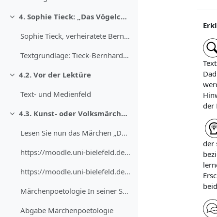
4. Sophie Tieck: „Das Vögelchen“ (1802)
Minimalizuj
Erk
Sophie Tieck, verheiratete Bernhardi, verheiratete...
Textgrundlage: Tieck-Bernhardi, Sophie: Das Vögelc...
Text
Dadu
4.2. Vor der Lektüre
Minimalizuj
werd
Text- und Medienfeld
Hinw
der 
4.3. Kunst- oder Volksmärchen?
Minimalizuj
Lesen Sie nun das Märchen „Das Vögelchen“ und mark...
der 
https://moodle.uni-bielefeld.de/draftfile.php/1450...
bezi
ler
https://moodle.uni-bielefeld.de/draftfile.php/1450...
Ersc
beid
Märchenpoetologie In seiner Schrift „Kanon der Poe...
Abgabe Märchenpoetologie