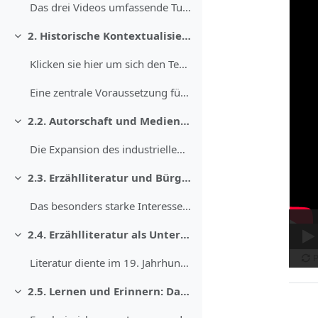
Das drei Videos umfassende Tutorial zeigt Ihnen ex...
2. Historische Kontextualisierung
Minimalizuj
Klicken sie hier um sich den Text vorlesen zu lass...
Eine zentrale Voraussetzung für die Entwicklung im...
2.2. Autorschaft und Medien im 19. Jahrhundert
Minimalizuj
Die Expansion des industriellen Kapitalismus verän...
2.3. Erzählliteratur und Bürgertum
Minimalizuj
Das besonders starke Interesse an Büchern – nicht ...
2.4. Erzählliteratur als Unterhaltungsmedium
Minimalizuj
Literatur diente im 19. Jahrhundert neben der poli...
2.5. Lernen und Erinnern: Das politische 19. Jahrhundert
Minimalizuj