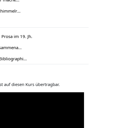
15. Theodor Storm: „Der Schimmelreiter“ (1888)
. Prosa im 19. Jh.
1.5. Tools der digitalen Zusammenarbeit
1.7. Tutorials zu Online-Bibliographien
 auf diesen Kurs übertragbar.