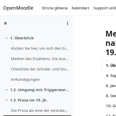
Przejdź do głównej zawartości
OpenMoodle
Strona główna
Kalendarz
Support und 
Me
1. Überblick
na
Minimalizuj
Klicken Sie hier, um sich den Einleitungstext vorl...
19
Medien des Erzählens. Die Ausdifferenzierung narra...
Prze
1. Üb
Checkliste der Schreib- und Diskussionaufgaben im Kurs
Ankündigungen
1.2. Umgang mit Triggerwarnungen
Minimalizuj
8. Ge
1.3. Prosa im 19. Jh.
Minimalizuj
Die Prosa als eine der zentralen literarischen Aus...