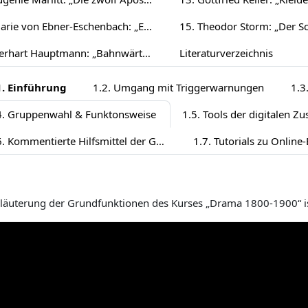
14. Marie von Ebner-Eschenbach: „Er lässt die Hand küssen“ (1886)
16. Gerhart Hauptmann: „Bahnwärter Thiel“ (1888)
Literaturverzeichnis
1. Einführung
1.2. Umgang mit Triggerwarnungen
1.3
4. Gruppenwahl & Funktonsweise
1.6. Kommentierte Hilfsmittel der Germanistik
rläuterung der Grundfunktionen des Kurses „Drama 1800-1900“ ist