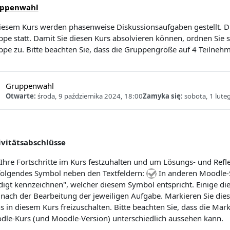
ppenwahl
iesem Kurs werden phasenweise Diskussionsaufgaben gestellt. Di
pe statt. Damit Sie diesen Kurs absolvieren können, ordnen Sie sic
pe zu. Bitte beachten Sie, dass die Gruppengröße auf 4 Teilnehm
Wybór grupy
Gruppenwahl
Otwarte:
środa, 9 października 2024, 18:00
Zamyka się:
sobota, 1 lute
ivitätsabschlüsse
hre Fortschritte im Kurs festzuhalten und um Lösungs- und Refl
folgendes Symbol neben den Textfeldern:
In anderen Moodle-S
digt kennzeichnen", welcher diesem Symbol entspricht. Einige di
 nach der Bearbeitung der jeweiligen Aufgabe. Markieren Sie die
s in diesem Kurs freizuschalten. Bitte beachten Sie, dass die Mar
le-Kurs (und Moodle-Version) unterschiedlich aussehen kann.