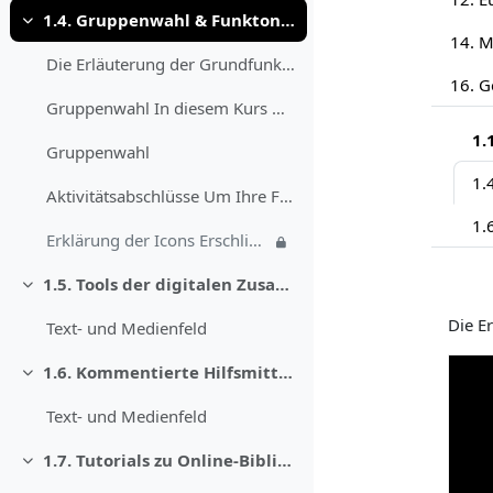
1.4. Gruppenwahl & Funktonsweise
Minimalizuj
Die Erläuterung der Grundfunktionen des Kurses „Dr...
Gruppenwahl In diesem Kurs werden phasenweise Disk...
1.
Gruppenwahl
1.
Aktivitätsabschlüsse Um Ihre Fortschritte im Kurs ...
Erklärung der Icons Erschließen: Hierbei handelt e...
1.5. Tools der digitalen Zusammenarbeit
Minimalizuj
Die E
Text- und Medienfeld
1.6. Kommentierte Hilfsmittel der Germanistik
Minimalizuj
Text- und Medienfeld
1.7. Tutorials zu Online-Bibliographien
Minimalizuj