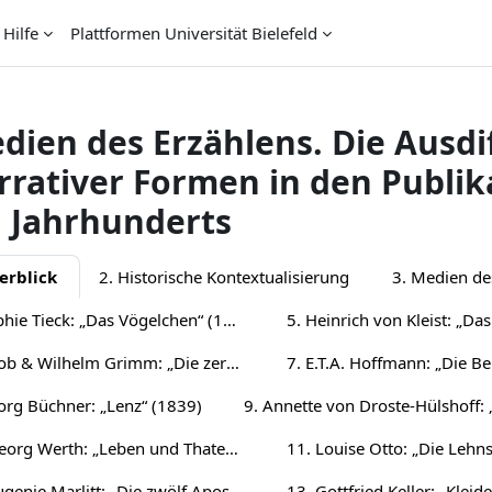
Hilfe
Plattformen Universität Bielefeld
dien des Erzählens. Die Ausdi
rrativer Formen in den Publi
. Jahrhunderts
gląd sekcji
erblick
2. Historische Kontextualisierung
3. Medien de
4. Sophie Tieck: „Das Vögelchen“ (1802)
6. Jacob & Wilhelm Grimm: „Die zertanzten Schuhe“ (1815)
org Büchner: „Lenz“ (1839)
10. Georg Werth: „Leben und Thaten des berühmten Ritters Schnapphahnski“ (1848/49)
12. Eugenie Marlitt: „Die zwölf Apostel“ (1865)