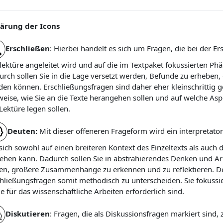
lärung der Icons
Erschließen
: Hierbei handelt es sich um Fragen, die bei der E
lektüre angeleitet wird und auf die im Textpaket fokussierten
rch sollen Sie in die Lage versetzt werden, Befunde zu erheben
en können. Erschließungsfragen sind daher eher kleinschrittig 
eise, wie Sie an die Texte herangehen sollen und auf welche As
Lektüre legen sollen.
Deuten:
Mit dieser offeneren Frageform wird ein interpretatori
sich sowohl auf einen breiteren Kontext des Einzeltexts als auch
ehen kann. Dadurch sollen Sie in abstrahierendes Denken und Arb
nen, größere Zusammenhänge zu erkennen und zu reflektieren. D
hließungsfragen somit methodisch zu unterscheiden. Sie fokussi
e für das wissenschaftliche Arbeiten erforderlich sind.
Diskutieren
: Fragen, die als Diskussionsfragen markiert sind, z