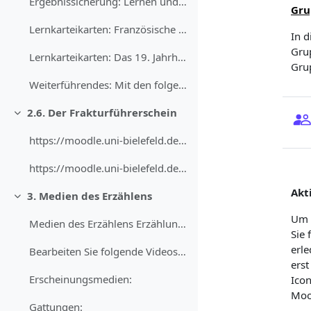
Ergebnissicherung: Lernen und Erinnern Mit den f...
Gru
Lernkarteikarten: Französische Revolution
In d
Grup
Lernkarteikarten: Das 19. Jahrhundert
Grup
Weiterführendes: Mit den folgenden Webseiten könne...
2.6. Der Frakturführerschein
Minimalizuj
https://moodle.uni-bielefeld.de/draftfile.php/1450...
https://moodle.uni-bielefeld.de/draftfile.php/1450...
Akt
3. Medien des Erzählens
Minimalizuj
Um I
Medien des Erzählens Erzählungen kommen im Laufe d...
Sie 
erle
Bearbeiten Sie folgende Videos zu den Erscheinungs...
erst
Erscheinungsmedien:
Icon
Mood
Gattungen: