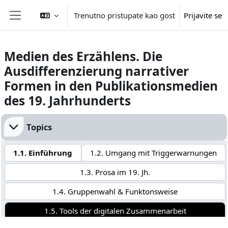
Idi na glavni sadržaj
Trenutno pristupate kao gost
Prijavite se
Side panel
Medien des Erzählens. Die
Ausdifferenzierung narrativer
Formen in den Publikationsmedien
des 19. Jahrhunderts
Section outline
Topics
1.1. Einführung
1.2. Umgang mit Triggerwarnungen
1.3. Prosa im 19. Jh.
1.4. Gruppenwahl & Funktonsweise
1.5. Tools der digitalen Zusammenarbeit