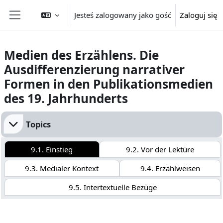
Przejdź do głównej zawartości
Jesteś zalogowany jako gość
Zaloguj się
Panel boczny
Medien des Erzählens. Die
Ausdifferenzierung narrativer
Formen in den Publikationsmedien
des 19. Jahrhunderts
Przegląd sekcji
Topics
9.1. Einstieg
9.2. Vor der Lektüre
9.3. Medialer Kontext
9.4. Erzählweisen
9.5. Intertextuelle Bezüge