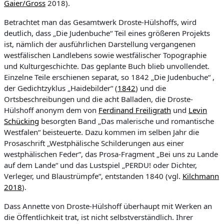
Gaier/Gross
2018).
Betrachtet man das Gesamtwerk Droste-Hülshoffs, wird
deutlich, dass „
Die Judenbuche“
Teil eines größeren Projekts
ist, nämlich der ausführlichen Darstellung vergangenen
westfälischen Landlebens sowie westfälischer Topographie
und Kulturgeschichte. Das geplante Buch blieb unvollendet.
Einzelne Teile erschienen separat, so 1842 „
Die Judenbuche“ ,
der Gedichtzyklus „Haidebilder“ (
1842
) und die
Ortsbeschreibungen und die acht Balladen, die Droste-
Hülshoff anonym dem
von
Ferdinand Freiligrath
und
Levin
Schücking
besorgten Band „
Das malerische und romantische
Westfalen“
beisteuerte. Dazu kommen im selben Jahr die
Prosaschrift „
Westphälische Schilderungen aus einer
westphälischen Feder“
, das Prosa-Fragment „
Bei uns zu Lande
auf dem Lande“
und das Lustspiel „
PERDU! oder Dichter,
Verleger, und Blaustrümpfe“, entstanden 1840 (vgl.
Kilchmann
2018
)
.
Dass Annette von Droste-Hülshoff überhaupt mit Werken an
die Öffentlichkeit trat, ist nicht selbstverständlich. Ihrer