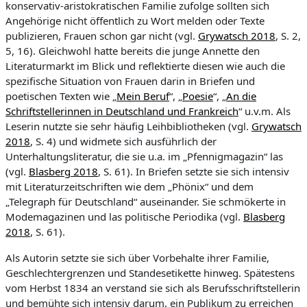
konservativ-aristokratischen Familie zufolge sollten sich
Angehörige nicht öffentlich zu Wort melden oder Texte
publizieren, Frauen schon gar nicht (vgl.
Grywatsch 2018
, S. 2,
5, 16). Gleichwohl hatte bereits die junge Annette den
Literaturmarkt im Blick und reflektierte diesen wie auch die
spezifische Situation von Frauen darin in Briefen und
poetischen Texten wie „
Mein Beruf
“, „
Poesie
“, „
An die
Schriftstellerinnen in Deutschland und Frankreich
“
u.v.m. Als
Leserin nutzte sie sehr häufig Leihbibliotheken (vgl.
Grywatsch
2018
, S. 4) und widmete sich ausführlich der
Unterhaltungsliteratur, die sie u.a. im „
Pfennigmagazin“
las
(vgl.
Blasberg 2018
, S. 61). In Briefen setzte sie sich intensiv
mit Literaturzeitschriften wie dem „
Phönix“
und dem
„
Telegraph für Deutschland“
auseinander. Sie schmökerte in
Modemagazinen und las politische Periodika (vgl.
Blasberg
2018
, S. 61).
Als Autorin setzte sie sich über Vorbehalte ihrer Familie,
Geschlechtergrenzen und Standesetikette hinweg. Spätestens
vom Herbst 1834 an verstand sie sich als Berufsschriftstellerin
und bemühte sich intensiv darum, ein Publikum zu erreichen