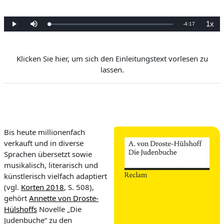
1x
Pozostały
-
4:17
Załadowany
:
Odtwórz
Wycisz
Prędk
0%
odtwa
czas
Klicken Sie hier, um sich den Einleitungstext vorlesen zu
lassen.
Bis heute millionenfach
verkauft und in diverse
Sprachen übersetzt sowie
musikalisch, literarisch und
künstlerisch vielfach adaptiert
(vgl.
Korten 2018
, S. 508),
gehört
Annette von Droste-
Hülshoffs
Novelle „Die
Judenbuche“ zu den