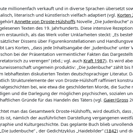
eute millionenfach verkauft und in diverse Sprachen übersetzt so
lisch, literarisch und künstlerisch vielfach adaptiert (vgl.
Korten
 gehört
Annette von Droste-Hülshoffs
Novelle „Die Judenbuche“ z
gelesenen Texten des 19. Jahrhunderts. Diese intensive Rezeption 
rn erstaunlich, als das Werk voller Unklarheiten steckt: „Es besteh
sätzlicher Dissens über Figurenkonstellationen und Handlungsver
bt Lars Korten, „dass jede Inhaltsangabe der ‚
Judenbuche‘
unter 
 schon bei der Präsentation vermeintlicher Fakten das Dargestellt
retatorisch zu verengen“ (ebd.; vgl. auch
Kraft 1987
). Es wird abe
aturwissenschaft ungemein produktiv: „Die Judenbuche“ zählt bis 
m lebhaftesten diskutierten Texten deutschsprachiger Literatur. 
tlich Strukturelemente der von Droste-Hülshoff raffiniert konstru
nalgeschichten bei, wie etwa die geschilderten Morde, die Suche
digen und die Darlegung der möglichen psychischen, sozialen un
chaftlichen Gründe für das Handeln des Täters (vgl.
Gaier/Gross
20
chtet man das Gesamtwerk Droste-Hülshoffs, wird deutlich, dass 
kts ist, nämlich der ausführlichen Darstellung vergangenen westf
raphie und Kulturgeschichte. Das geplante Buch blieb unvollendet
„
Die Judenbuche“ , der Gedichtzyklus „Haidebilder“ (
1842
) und d