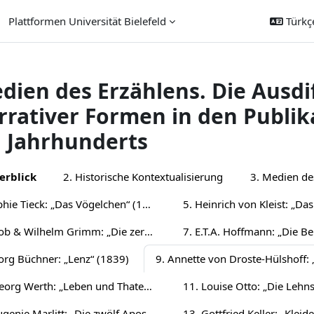
Plattformen Universität Bielefeld
Türkçe 
dien des Erzählens. Die Ausdi
rrativer Formen in den Publi
. Jahrhunderts
üm anahatları
erblick
2. Historische Kontextualisierung
3. Medien de
4. Sophie Tieck: „Das Vögelchen“ (1802)
6. Jacob & Wilhelm Grimm: „Die zertanzten Schuhe“ (1815)
org Büchner: „Lenz“ (1839)
10. Georg Werth: „Leben und Thaten des berühmten Ritters Schnapphahnski“ (1848/49)
12. Eugenie Marlitt: „Die zwölf Apostel“ (1865)