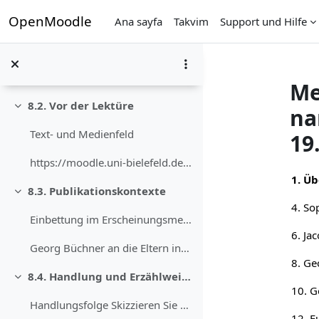
Ana içeriğe git
OpenMoodle
8. Georg Büchner: „Lenz“ (1839)
Ana sayfa
Takvim
Support und Hilfe
Daralt
Georg Büchners Erzählung wurde in acht Fortsetzung...
Textgrundlage: Georg Büchner: Lenz. Studienausgabe...
Me
8.2. Vor der Lektüre
na
Daralt
Text- und Medienfeld
19
https://moodle.uni-bielefeld.de/draftfile.php/7161...
Böl
1. Üb
8.3. Publikationskontexte
Daralt
Einbettung im Erscheinungsmedium Wie Sie bereits w...
Georg Büchner an die Eltern in Darmstadt (Straßbur...
8. Ge
8.4. Handlung und Erzählweise
Daralt
Handlungsfolge Skizzieren Sie die Stationen, die L...