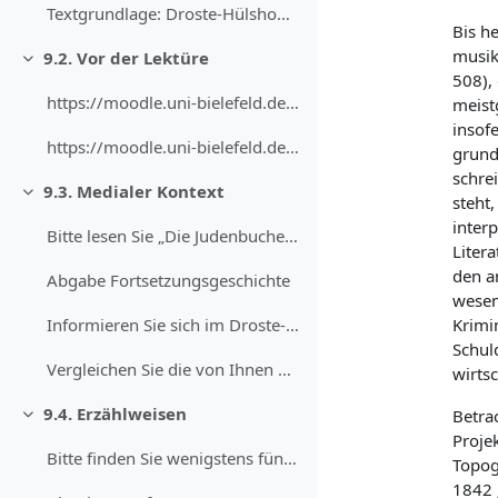
Textgrundlage: Droste-Hülshoff, Annette von: Die J...
Bis h
musika
9.2. Vor der Lektüre
Daralt
508),
https://moodle.uni-bielefeld.de/draftfile.php/3810...
meist
insofe
https://moodle.uni-bielefeld.de/draftfile.php/7161...
grund
schrei
9.3. Medialer Kontext
Daralt
steht,
interp
Bitte lesen Sie „Die Judenbuche“ in einer zitierfä...
Liter
den a
Abgabe Fortsetzungsgeschichte
wesen
Krimi
Informieren Sie sich im Droste-Hülshoff Handbuch, ...
Schul
Vergleichen Sie die von Ihnen getroffenen Einteilu...
wirts
9.4. Erzählweisen
Betra
Daralt
Proje
Bitte finden Sie wenigstens fünf Adjektive, mittel...
Topog
1842 