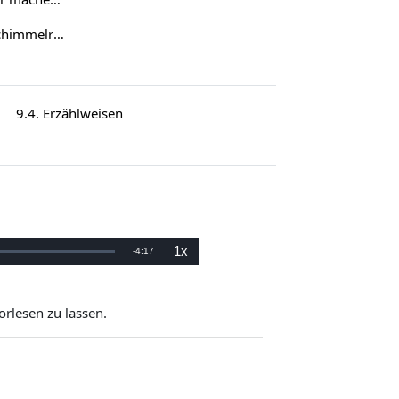
15. Theodor Storm: „Der Schimmelreiter“ (1888)
9.4. Erzählweisen
1x
Kalan
-
4:17
Oynatma
Hızı
Süre
orlesen zu lassen.