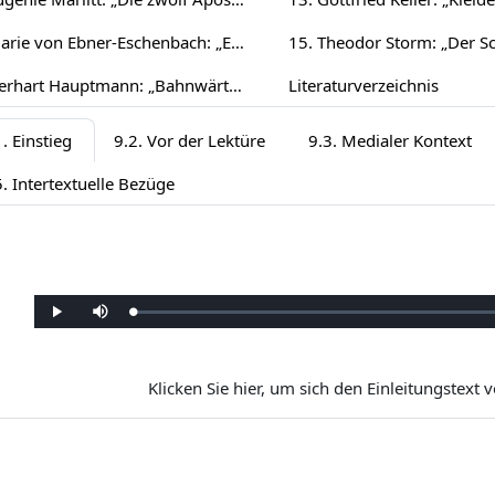
14. Marie von Ebner-Eschenbach: „Er lässt die Hand küssen“ (1886)
16. Gerhart Hauptmann: „Bahnwärter Thiel“ (1888)
Literaturverzeichnis
. Einstieg
9.2. Vor der Lektüre
9.3. Medialer Kontext
5. Intertextuelle Bezüge
Yüklendi
:
Oynat
Sessiz
0%
Klicken Sie hier, um sich den Einleitungstext v