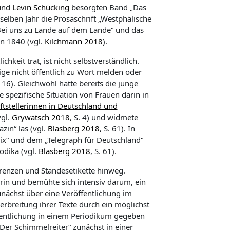
und
Levin Schücking
besorgten Band „
Das
lben Jahr die Prosaschrift „
Westphälische
ei uns zu Lande auf dem Lande“
und das
en 1840 (vgl.
Kilchmann 2018
)
.
keit trat, ist nicht selbstverständlich.
ige nicht öffentlich zu Wort melden oder
5, 16). Gleichwohl hatte bereits die junge
e spezifische Situation von Frauen darin in
iftstellerinnen in Deutschland und
vgl.
Grywatsch 2018
, S. 4) und widmete
azin“
las (vgl.
Blasberg 2018
, S. 61). In
ix“
und dem „
Telegraph für Deutschland“
odika (vgl.
Blasberg 2018
, S. 61).
rgrenzen und Standesetikette hinweg.
erin und bemühte sich intensiv darum, ein
zunächst über eine Veröffentlichung im
rbreitung ihrer Texte durch ein möglichst
fentlichung in einem Periodikum gegeben
Der Schimmelreiter“ zunächst in einer