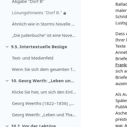
Abgabe "Dorf B"
Balla
maler
Lösungshinweis "Dorf B."
Schil
Lustsp
Ähnlich wie in Storms Novelle „Der Schimmelreiter“...
Dass A
„Die Judenbuche“ ist eine Novelle, in der es keine...
Ihrer 
Texte 
9.5. Intertextuelle Bezüge
Daralt
Annett
Text- und Medienfeld
Brief
Frank
Wenn Sie sich dem gesamten Textpaket „Prosa 1800-1...
sich a
Briefe
10. Georg Werth: „Leben und Thaten des berühmten Ritters Schnapphahnski“ (1848/49)
Daralt
ausei
Klicke Sie hier, um sich den Einleitungstext vorle...
Als Au
Späte
Georg Weerths (1822–1856) „Leben und Thaten des be...
Publi
Asche
Georg Weerth: „Leben und Thaten des berühmten Ritters Schnapphahnski“
presti
war. 
10.2. Vor der Lektüre