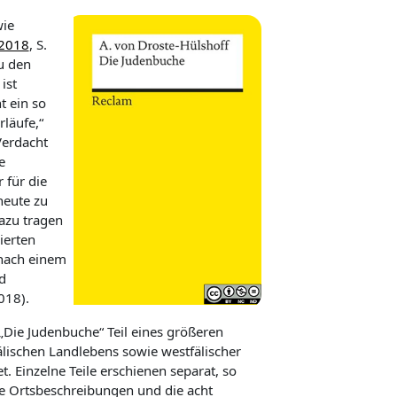
wie
 2018
, S.
u den
ist
t ein so
läufe,“
Verdacht
e
r für die
heute zu
Dazu tragen
ierten
 nach einem
d
18).
„
Die Judenbuche“
Teil eines größeren
älischen Landlebens sowie westfälischer
. Einzelne Teile erschienen separat, so
ie Ortsbeschreibungen und die acht