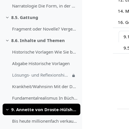
Narratologie Die Form, in der die Geschichte Lenz‘...
8.5. Gattung
Daralt
Fragment oder Novelle? Vergewissern Sie sich noch ...
9.1
8.6. Inhalte und Themen
Daralt
9.
Historische Vorlagen Wie Sie bereits wissen, hat B...
Abgabe Historische Vorlagen
Lösungs- und Reflexionshinweis
Krankheit/Wahnsinn Mit der Darstellung des psychis...
Fundamentalrealismus In Büchners Erzählung werden ...
9. Annette von Droste-Hülshoff: „Die Judenbuche“ (1842)
Daralt
Bis heute millionenfach verkauft und in diverse Sp...