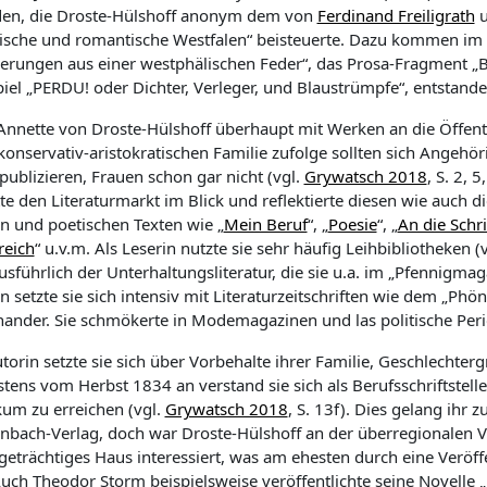
den, die Droste-Hülshoff anonym dem
von
Ferdinand Freiligrath
ische und romantische Westfalen“
beisteuerte. Dazu kommen im se
derungen aus einer westphälischen Feder“
, das Prosa-Fragment „
B
iel „
PERDU! oder Dichter, Verleger, und Blaustrümpfe“, entstand
nnette von Droste-Hülshoff überhaupt mit Werken an die Öffentlich
konservativ-aristokratischen Familie zufolge sollten sich Angehör
publizieren, Frauen schon gar nicht (vgl.
Grywatsch 2018
, S. 2, 
e den Literaturmarkt im Blick und reflektierte diesen wie auch di
en und poetischen Texten wie „
Mein Beruf
“, „
Poesie
“, „
An die Schr
reich
“
u.v.m. Als Leserin nutzte sie sehr häufig Leihbibliotheken (
usführlich der Unterhaltungsliteratur, die sie u.a. im „
Pfennigmag
n setzte sie sich intensiv mit Literaturzeitschriften wie dem „
Phön
nander. Sie schmökerte in Modemagazinen und las politische Peri
torin setzte sie sich über Vorbehalte ihrer Familie, Geschlechte
stens vom Herbst 1834 an verstand sie sich als Berufsschriftstell
kum zu erreichen (vgl.
Grywatsch 2018
, S. 13f). Dies gelang ihr 
nbach-Verlag, doch war Droste-Hülshoff an der überregionalen Ve
geträchtiges Haus interessiert, was
am ehesten durch eine Veröf
Auch Theodor Storm beispielsweise veröffentlichte seine Novelle „