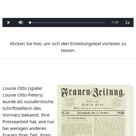
11.6. Politische Rolle der Frau
11.7. Serialität
11.8. Kontexte in der „Frauen-Zeitung“
1x
Verbleibende
-
7:26
Geladen
:
Wiedergabe
Stumm
Wiede
0%
schalten
Zeit
Klicken Sie hier, um sich den Einleitungstext vorlesen zu
lassen.
Louise Otto (
später
Louise Otto-Peters)
wurde als sozialkritische
Schri
ftstellerin des
Vormärz bekannt. Ihre
Pressearbeit hat, wie nur
bei wenig
en
anderen
Frauen ihrer Zeit, ihren