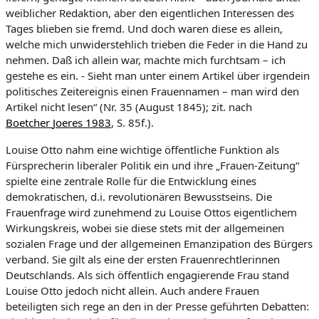
weiblicher Redaktion, aber den eigentlichen Interessen des
Tages blieben sie fremd. Und doch waren diese es allein,
welche mich unwiderstehlich trieben die Feder in die Hand zu
nehmen.
Daß
ich allein war, machte mich furchtsam – ich
gestehe es ein.
-
Sieht man unter einem Artikel über irgendein
politisches Zeitereignis einen Frauennamen – man wird den
Artikel
nicht lesen“
(
Nr. 35 (August 1845)
; zit. nach
Boetcher
Joeres
1983
, S. 85f.
).
Louise Otto nahm eine wichtige öffentliche Funktion als
Fürsprecherin liberaler Politik ein und ihre „Frauen-Zeitung“
spielte eine zentrale Rolle für die Entwicklung eines
demokratischen, d.i. revolutionären Bewusstseins.
Die
Frauenfrage wird zunehmend zu Louise Ottos eigentliche
m
Wirkungskreis
, wobei sie diese stets mit der allgemeinen
sozialen Frage und der allgemeinen Emanzipation
des Bürgers
verband. Sie gilt als eine der ersten Frauenrechtlerinnen
Deutschlands.
Als sich öffentlich engagierende Frau stand
Louise Otto jedoch nicht allein. Auch andere
Frauen
beteiligten sich rege an den in der Presse geführten Debatten: