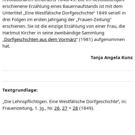
erschienene
Erzählung
eines Bauernaufstands
ist mit dem
Untertitel „
Eine Westfälische Dorfgeschichte“
1849 seriell in
drei Folgen
i
m ersten Jahrgang der „
Frauen
-Z
eitung
“
erschienen.
Sie ist die einzige Erzählung von einer Frau, die
Hartmut Kircher in seine zweibändige Sammlung
„
Dorfgeschichten aus dem Vormärz
“
(1981)
aufgenommen
hat.
Tanja Angela Kunz
Textgrundlage:
„Die Lehnspflichtigen. Eine Westfälische Dorfgeschichte“, in:
Frauenzeitung, 1. Jg., Nr.
26
,
27
+
28
(
1849
).