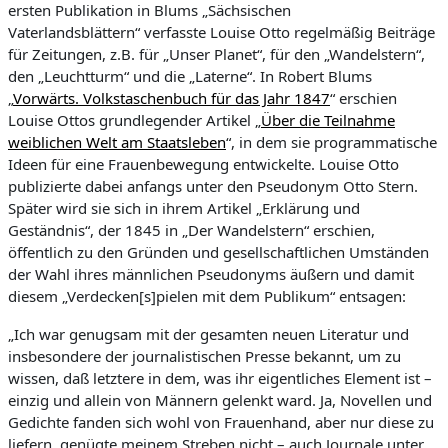
ersten Publikation in Blums
„Sächsischen
Vaterlandsblättern“
verfasste Louise Otto regelmäßig Beiträge
für Zeitungen,
z.B.
für „Unser Planet“, für den „Wandelstern“,
den „Leuchtturm“ und die „Laterne“. In Robert Blums
„
Vorwärts. Volkstaschenbuch für das Jahr 1847
“ erschien
Louise Ottos grundlegender Artikel „
Über die Teilnahme
weiblichen Welt am Staatsleben
“
, in dem sie programmatische
Ideen für eine Frauenbewegung entwickelte.
Louise Otto
publizierte dabei anfangs unter den Pseudonym Otto Stern
.
Später
wird sie
sich
in ihrem Artikel „Erklärung und
Geständnis“, der 1
8
45 in „Der Wandelstern“ erschien,
öffentlich zu den Gründen und gesellschaftlichen Umständen
der Wahl ihres männlichen Pseudonyms äußern und damit
diesem „
Verdecken[s]
pielen
mit dem Publikum“ entsagen:
„Ich war genugsam mit der gesamten neuen Literatur und
insbesondere der journalistischen Presse bekannt, um zu
wissen,
daß
letztere in dem, was ihr eigentliches Element ist –
einzig und allein von Männern gelenkt ward. Ja, Novellen und
Gedichte fanden sich wohl von Frauenhand, aber nu
r diese zu
liefern, genügte meinem Streben nicht – auch Journale unter