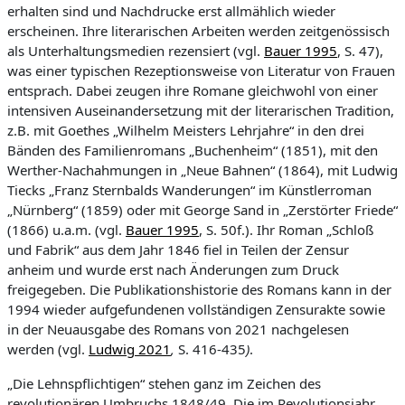
erhalten sind
und Nachdrucke erst allmählich wieder
erscheinen
.
Ihre literarischen Arbeiten werden zeitgenössisch
als Unterhaltungsmedien rezensiert (vgl.
Bauer 1995
, S. 47),
was einer typischen Rezeptionsweise von Literatur von Frauen
entsprach. Dabei zeugen ihre Romane gleichwohl von einer
intensiven Auseinandersetzung mit der literarischen Tradition,
z.B.
mit Goethes „Wilhelm Meisters Lehrjahre“ in de
n drei
Bänden des Familienromans „Buchenheim“ (1851), mit den
Werther-Nachahmungen in „Neue Bahnen“ (1864), mit Ludwig
Tiecks „Franz Sternbalds Wanderungen“ im Künstlerroman
„Nürnberg“ (1859) oder mit George Sand in „Zerstörter Friede“
(1866) u.a.m. (vgl.
Bauer 1995
, S. 50f.). Ihr Roman
„
Schloß
und Fabrik“
aus dem Jahr 1846
fiel in
Teilen der Zensur
anheim
und
wurde erst nach Änderungen zum Druck
freigegeben
. Die Publikationshistorie des Romans
kann
in der
1994
wieder aufgefundenen
vollständigen
Zensurakte
sowie
in der Neuausgabe des Romans von 2021 nachgelesen
werden
(vgl.
Ludwig 2021
,
S.
416-435
)
.
„
Die Lehnspflichtigen
“
stehen ganz im Zeichen des
revolutionären Umbruchs 1848
/49. Die im Revolutionsjahr