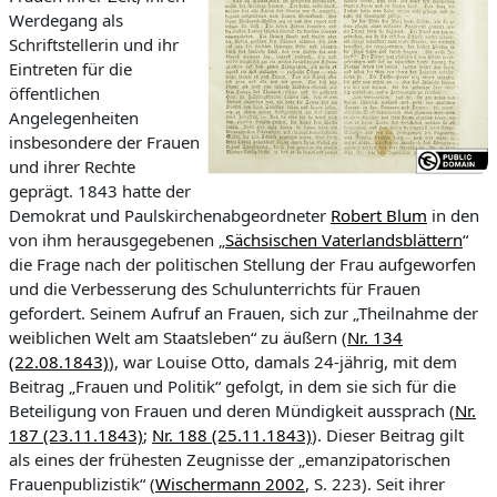
Werdegang als
Schriftstellerin und ihr
Eintreten für die
öffentlichen
Angelegenheiten
insbesondere der Frauen
und ihrer Rechte
geprägt. 1843 hatte d
er
Demokrat
und
Paulskirchenabgeordnete
r
Robert Blum
in den
von ihm herausgegebenen „
Sächsischen Vaterlandsblättern
“
die Frage nach der politischen Stellung der Frau aufgeworfen
und die Verbesserung des Schulunterrichts für Frauen
gefordert. Seinem Aufruf an Frauen, sich zur „
Theilnahme
der
weiblichen Welt am Staatsleben“ zu äußern (
Nr. 134
(22.08.1843)
), war Louise Otto, damals 24-jäh
r
i
g, mit dem
Beitrag „Frauen und Politik“ gefolgt, in dem sie sich für die
Beteiligung von Frauen und deren Mündigkeit aussprach (
Nr.
187 (23.11.1843)
;
Nr. 188 (25.11.1843)
). Dieser Beitrag gilt
als eines der frühesten Zeugnisse der „emanzipatorischen
Frauenpublizistik“ (
Wischermann 2002
, S. 223). Seit ihrer