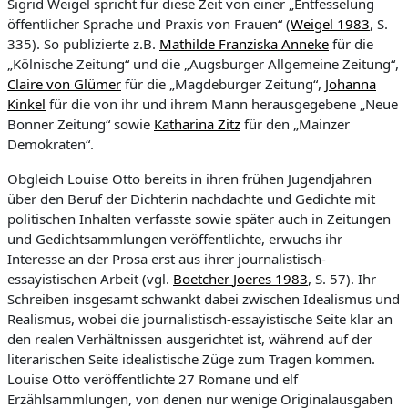
Sigrid Weigel spricht für diese Zeit von einer „Entfesselung
öffentlicher Sprache und Praxis von Frauen“ (
Weigel 1983
, S.
335). So publizierte
z.B.
Mathilde Franziska Anneke
für die
„Kölnische Zeitung“ und die
„Augsburger Allgemeine Zeitung“,
Claire von
Glümer
für die „Magdeburger Zeitung“,
Johanna
Kinkel
für die von ihr und ihrem Mann herausgegebene „Neue
Bonner Zeitung“ sowie
Katharina
Zitz
für den „Mainzer
Demokraten“.
Obgleich Louise Otto bereits in ihren frühen Jugendj
ahren
über den Beruf der Dichterin nachdachte und Gedichte mit
politischen Inhalten verfass
t
e sowie später auch in Zeitungen
und Gedichtsammlungen veröffentlichte, erwuchs ihr
Interesse an der Prosa erst aus ihrer journalistisch-
essayistischen Arbeit (vgl.
Boetcher
Joeres
1983
, S. 57).
Ihr
Schreiben insgesamt schwankt dabei zwischen Idealismus und
Realismus, wobei die journalistisch-essayistische Seite klar an
den realen
Verhältnissen ausgerichtet ist, während auf der
literarischen Seite idealistische Züge zum Tragen kommen
.
Louise Otto veröffentlichte 27 Romane und elf
Erzählsammlungen, von denen nur wenige Originalausgaben