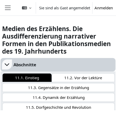
Zum Hauptinhalt
Sie sind als Gast angemeldet
Anmelden
Website-Übersicht
Medien des Erzählens. Die
Ausdifferenzierung narrativer
Formen in den Publikationsmedien
des 19. Jahrhunderts
Abschnittsübersicht
Abschnitte
11.1. Einstieg
11.2. Vor der Lektüre
11.3. Gegensätze in der Erzählung
11.4. Dynamik der Erzählung
11.5. Dorfgeschichte und Revolution