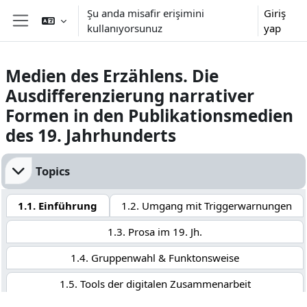
Ana içeriğe git
Şu anda misafir erişimini
Giriş
kullanıyorsunuz
yap
Yan panel
Medien des Erzählens. Die
Ausdifferenzierung narrativer
Formen in den Publikationsmedien
des 19. Jahrhunderts
Bölüm anahatları
Topics
1.1. Einführung
1.2. Umgang mit Triggerwarnungen
1.3. Prosa im 19. Jh.
1.4. Gruppenwahl & Funktonsweise
1.5. Tools der digitalen Zusammenarbeit