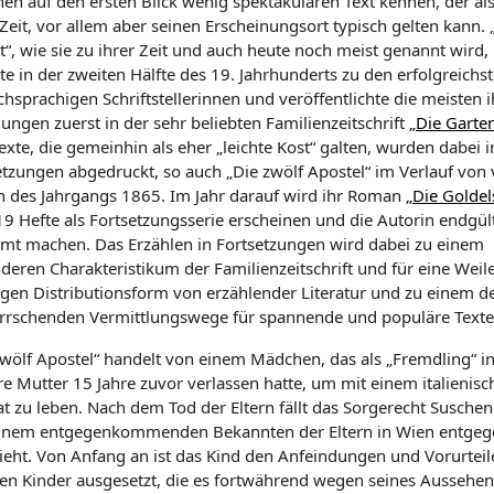
nen auf den ersten Blick wenig spektakulären Text kennen, der als
Zeit, vor allem aber seinen Erscheinungsort typisch gelten kann. 
t“, wie sie zu ihrer Zeit und auch heute noch meist genannt wird,
te in der zweiten Hälfte des 19. Jahrhunderts zu den erfolgreichs
hsprachigen Schriftstellerinnen und veröffentlichte die meisten i
ungen zuerst in der sehr beliebten Familienzeitschrift
„Die Garte
exte, die gemeinhin als eher „leichte Kost“ galten, wurden dabei i
etzungen abgedruckt, so auch „Die zwölf Apostel“ im Verlauf von 
n des Jahrgangs 1865. Im Jahr darauf wird ihr Roman
„Die Goldel
19 Hefte als Fortsetzungsserie erscheinen und die Autorin endgül
mt machen. Das Erzählen in Fortsetzungen wird dabei zu einem
deren Charakteristikum der Familienzeitschrift und für eine Weile
igen Distributionsform von erzählender Literatur und zu einem d
rrschenden Vermittlungswege für spannende und populäre Texte
zwölf Apostel“ handelt von einem Mädchen, das als „Fremdling“ in 
re Mutter 15 Jahre zuvor verlassen hatte, um mit einem italienisc
 zu leben. Nach dem Tod der Eltern fällt das Sorgerecht Suschen z
inem entgegenkommenden Bekannten der Eltern in Wien entgegenn
ieht. Von Anfang an ist das Kind den Anfeindungen und Vorurteile
en Kinder ausgesetzt, die es fortwährend wegen seines Aussehen