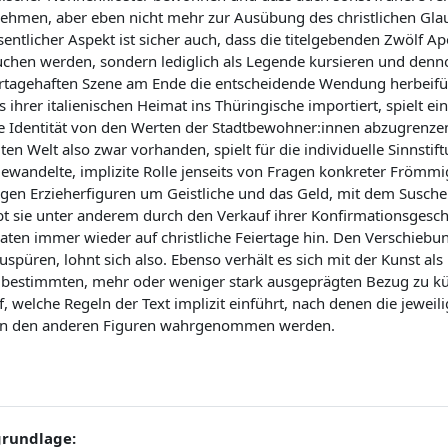
ehmen, aber eben nicht mehr zur Ausübung des christlichen Glau
ntlicher Aspekt ist sicher auch, dass die titelgebenden Zwölf Apos
uchen werden, sondern lediglich als Legende kursieren und denn
rtagehaften Szene am Ende die entscheidende Wendung herbeifü
s ihrer italienischen Heimat ins Thüringische importiert, spielt e
e Identität von den Werten der Stadtbewohner:innen abzugrenzen. 
lten Welt also zwar vorhanden, spielt für die individuelle Sinnst
ewandelte, implizite Rolle jenseits von Fragen konkreter Frömmig
igen Erzieherfiguren um Geistliche und das Geld, mit dem Suschen
bt sie unter anderem durch den Verkauf ihrer Konfirmationsgesch
aten immer wieder auf christliche Feiertage hin. Den Verschiebun
uspüren, lohnt sich also. Ebenso verhält es sich mit der Kunst a
 bestimmten, mehr oder weniger stark ausgeprägten Bezug zu kün
f, welche Regeln der Text implizit einführt, nach denen die jewei
on den anderen Figuren wahrgenommen werden.
grundlage: