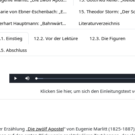
14. Marie von Ebner-Eschenbach: „Er lässt die Hand küssen“ (1886)
16. Gerhart Hauptmann: „Bahnwärter Thiel“ (1888)
Literaturverzeichnis
.1. Einstieg
12.2. Vor der Lektüre
12.3. Die Figuren
.5. Abschluss
Loaded
:
Play
Mute
5.00%
Klicken Sie hier, um sich den Einleitungstext v
er Erzählung „
Die zwölf Apostel
“ von Eugenie Marlitt (1825-1887)