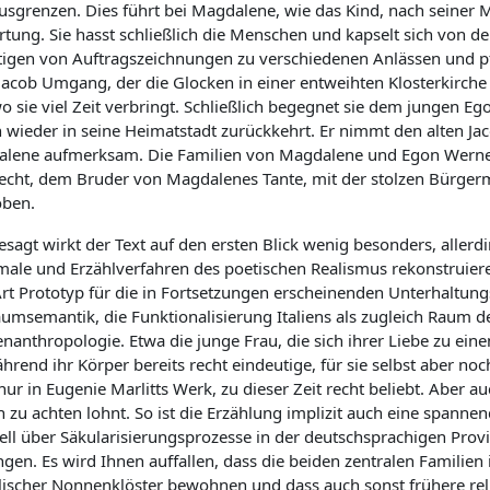
usgrenzen. Dies führt bei Magdalene, wie das Kind, nach seiner M
rtung. Sie hasst schließlich die Menschen und kapselt sich von de
tigen von Auftragszeichnungen zu verschiedenen Anlässen und p
 Jacob Umgang, der die Glocken in einer entweihten Klosterkirch
o sie viel Zeit verbringt. Schließlich begegnet sie dem jungen Eg
n wieder in seine Heimatstadt zurückkehrt. Er nimmt den alten Ja
lene aufmerksam. Die Familien von Magdalene und Egon Werner 
echt, dem Bruder von Magdalenes Tante, mit der stolzen Bürgerm
ben.
esagt wirkt der Text auf den ersten Blick wenig besonders, allerd
ale und Erzählverfahren des poetischen Realismus rekonstruiere
Art Prototyp für die in Fortsetzungen erscheinenden Unterhaltungs
aumsemantik, die Funktionalisierung Italiens als zugleich Raum de
enanthropologie. Etwa die junge Frau, die sich ihrer Liebe zu e
ährend ihr Körper bereits recht eindeutige, für sie selbst aber no
nur in Eugenie Marlitts Werk, zu dieser Zeit recht beliebt. Aber a
ch zu achten lohnt. So ist die Erzählung implizit auch eine spann
ll über Säkularisierungsprozesse in der deutschsprachigen Provinz
ngen. Es wird Ihnen auffallen, dass die beiden zentralen Familie
lischer Nonnenklöster bewohnen und dass auch sonst frühere reli