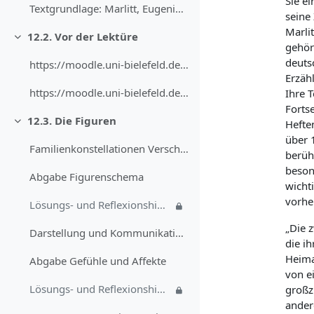
Sie ei
Textgrundlage: Marlitt, Eugenie: Die zwölf Apostel...
seine 
Marlit
12.2. Vor der Lektüre
Skupi
gehör
deutsc
https://moodle.uni-bielefeld.de/draftfile.php/3810...
Erzähl
https://moodle.uni-bielefeld.de/draftfile.php/7161...
Ihre T
Forts
12.3. Die Figuren
Hefte
Skupi
über 
Familienkonstellationen Verschaffen Sie sich mitte...
berüh
beson
Abgabe Figurenschema
wicht
vorhe
Lösungs- und Reflexionshinweis "Figurenschema"
„Die 
Darstellung und Kommunikation von Affekten Gefühle... (Kopie)
die ih
Heimat
Abgabe Gefühle und Affekte
von e
Lösungs- und Reflexionshinweis "Gefühle und Affekte"
großz
ander