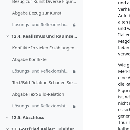
Bezug zur Kunst Diverse Figuren haben einen Bezug ...
und a
Verhä
Abgabe Bezug zur Kunst
Anfer
alten
Lösungs- und Reflexionshinweis "Bezug zur Kunst"
und w
Italie
12.4. Realismus und Raumsemantik
Skupi
Magda
Leber
Konflikte In vielen Erzählungen des Realismus werd...
verwo
Abgabe Konflikte
Wie g
Lösungs- und Reflexionshinweis "Konflikte"
Merkm
eine 
Text/Bild-Relation Schauen Sie sich einmal die Abb...
die R
Figur
Abgabe Text/Bild-Relation
ist, w
nicht 
Lösungs- und Reflexionshinweis „Text/Bild-Relation“
es si
genere
12.5. Abschluss
Skupi
Thüri
katho
13. Gottfried Keller: „Kleider machen Leute“ (1874)