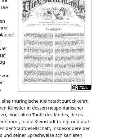
 für
„Die
ten
hrer
nlaube“
.
n
vier
se“
tig
 zur
er
.
eine thüringische Kleinstadt zurückkehrt,
hen Künstler in dessen neapolitanischer
u, einer alten Tante des Kindes, die es
immt, in die Kleinstadt bringt und dort
n der Stadtgesellschaft, insbesondere der
s und seiner Sprechweise schikanieren