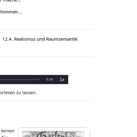
15. Theodor Storm: „Der Schimmelreiter“ (1888)
12.4. Realismus und Raumsemantik
1x
Remaining
-
5:26
Playback
Rate
Time
orlesen zu lassen.
 lernen