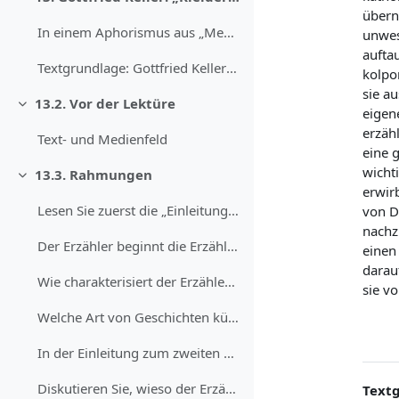
Skupi
übern
In einem Aphorismus aus „Menschliches Allzumenschl...
unwese
aufta
Textgrundlage: Gottfried Keller: Die Leute von Sel...
kolpo
sie au
13.2. Vor der Lektüre
Skupi
eigen
erzäh
Text- und Medienfeld
eine g
wicht
13.3. Rahmungen
Skupi
erwir
Lesen Sie zuerst die „Einleitung“ zum ersten Band ...
von D
nachz
Der Erzähler beginnt die Erzählsammlung mit einem ...
einen
darau
Wie charakterisiert der Erzähler die Leute aus Sel...
sie v
Welche Art von Geschichten kündigt der Erzähler fü...
In der Einleitung zum zweiten Band, in dem als ers...
Diskutieren Sie, wieso der Erzähler Seldwyla einer...
Text