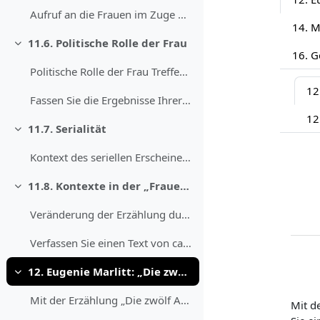
Aufruf an die Frauen im Zuge der Revolution Bearbe...
11.6. Politische Rolle der Frau
Skupi
Politische Rolle der Frau Treffen Sie sich mit dem...
12
Fassen Sie die Ergebnisse Ihrer Lektüre und der Di...
12
11.7. Serialität
Skupi
Kontext des seriellen Erscheinens Betrachten Sie n...
11.8. Kontexte in der „Frauen-Zeitung“
Skupi
Veränderung der Erzählung durch den Erscheinungsko...
Verfassen Sie einen Text von ca. 1000 Wörtern, in ...
12. Eugenie Marlitt: „Die zwölf Apostel“ (1865)
Skupi
Mit der Erzählung „Die zwölf Apostel“ von Eugenie ...
Mit d