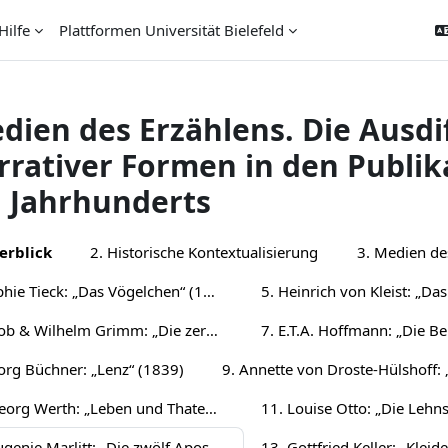
Hilfe
Plattformen Universität Bielefeld
dien des Erzählens. Die Ausdi
rrativer Formen in den Publi
. Jahrhunderts
ion outline
erblick
2. Historische Kontextualisierung
3. Medien de
4. Sophie Tieck: „Das Vögelchen“ (1802)
6. Jacob & Wilhelm Grimm: „Die zertanzten Schuhe“ (1815)
org Büchner: „Lenz“ (1839)
10. Georg Werth: „Leben und Thaten des berühmten Ritters Schnapphahnski“ (1848/49)
12. Eugenie Marlitt: „Die zwölf Apostel“ (1865)