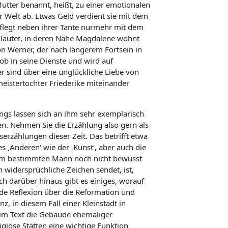
utter benannt, heißt, zu einer emotionalen
r Welt ab. Etwas Geld verdient sie mit dem
flegt neben ihrer Tante nurmehr mit dem
e läutet, in deren Nähe Magdalene wohnt
on Werner, der nach längerem Fortsein in
cob in seine Dienste und wird auf
sind über eine unglückliche Liebe von
eistertochter Friederike miteinander
ings lassen sich an ihm sehr exemplarisch
n. Nehmen Sie die Erzählung also gern als
erzählungen dieser Zeit. Das betrifft etwa
s ‚Anderen‘ wie der ‚Kunst‘, aber auch die
inem bestimmten Mann noch nicht bewusst
ch widersprüchliche Zeichen sendet, ist,
uch darüber hinaus gibt es einiges, worauf
ende Reflexion über die Reformation und
, in diesem Fall einer Kleinstadt in
n im Text die Gebäude ehemaliger
giöse Stätten eine wichtige Funktion