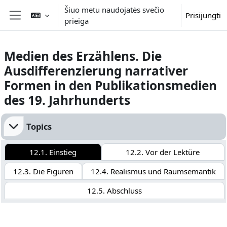
Pereiti į pagrindinį turinį
Šiuo metu naudojatės svečio
Prisijungti
prieiga
Šoninis skydelis
Medien des Erzählens. Die
Ausdifferenzierung narrativer
Formen in den Publikationsmedien
des 19. Jahrhunderts
Dalies kontūras
Topics
12.1. Einstieg
12.2. Vor der Lektüre
12.3. Die Figuren
12.4. Realismus und Raumsemantik
12.5. Abschluss