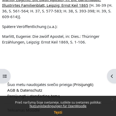
Illustrirtes Familienblatt, Leipzig: Ernst Keil 1865
[H. 36-39 (H.
36, S. 561-564; H. 37, S. 577-583; H. 38, S. 393-398; H. 39, S.
609-614)].
Spätere Veröffentlichung (u.a.):
Marlitt, Eugenie: Die zwölf Apostel, in: Dies.: Thüringer
Erzählungen, Leipzig: Ernst Keil 1869, S. 1-106.
Atverti kurso rodyklę
Ati
Šiuo metu naudojatės svečio prieiga (
Prisijungti
)
AGB & Datenschutz
Persijungti į standartinę temą
x
Prieš naršymą šioje svetainėje, sutikite su svetainės politika:
Nutzungsbedingungen für OpenMoodle
Teikiamas
Moodle
Tęsti