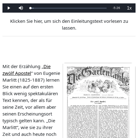
1x
Remaining
-
5:26
Loaded
:
Play
Mute
Playb
4.99%
Rate
Time
Klicken Sie hier, um sich den Einleitungstext vorlesen zu
lassen.
Mit der Erzählung „
Die
zwölf Apostel
“ von Eugenie
Marlitt (1825-1887) lernen
Sie einen auf den ersten
Blick wenig spektakulären
Text kennen, der als für
seine Zeit, vor allem aber
seinen Erscheinungsort
typisch gelten kann. „Die
Marlitt“, wie sie zu ihrer
Zeit und auch heute noch