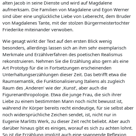
alten Jacob in seine Dienste und wird auf Magdalene
aufmerksam. Die Familien von Magdalene und Egon Werner
sind über eine unglückliche Liebe von Leberecht, dem Bruder
von Magdalenes Tante, mit der stolzen Bürgermeistertochter
Friederike miteinander verwoben.
Wie gesagt wirkt der Text auf den ersten Blick wenig
besonders, allerdings lassen sich an ihm sehr exemplarisch
Merkmale und Erzählverfahren des poetischen Realismus
rekonstruieren. Nehmen Sie die Erzählung also gern als eine
Art Prototyp für die in Fortsetzungen erscheinenden
Unterhaltungserzählungen dieser Zeit. Das betrifft etwa die
Raumsemantik, die Funktionalisierung Italiens als zugleich
Raum des ‚Anderen‘ wie der ‚Kunst‘, aber auch die
Figurenanthropologie. Etwa die junge Frau, die sich ihrer
Liebe zu einem bestimmten Mann noch nicht bewusst ist,
während ihr Körper bereits recht eindeutige, für sie selbst aber
noch widersprüchliche Zeichen sendet, ist, nicht nur in
Eugenie Marlitts Werk, zu dieser Zeit recht beliebt. Aber auch
darüber hinaus gibt es einiges, worauf es sich zu achten lohnt.
So ist die Erzählung implizit auch eine spannende Reflexion