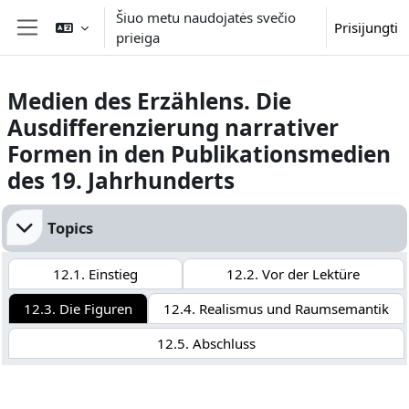
Pereiti į pagrindinį turinį
Šiuo metu naudojatės svečio
Prisijungti
prieiga
Šoninis skydelis
Medien des Erzählens. Die
Ausdifferenzierung narrativer
Formen in den Publikationsmedien
des 19. Jahrhunderts
Dalies kontūras
Topics
12.1. Einstieg
12.2. Vor der Lektüre
12.3. Die Figuren
12.4. Realismus und Raumsemantik
12.5. Abschluss