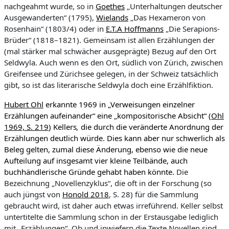
nachgeahmt wurde, so in
Goethes
„Unterhaltungen deutscher
Ausgewanderten“ (1795),
Wielands
„Das Hexameron von
Rosenhain“ (1803/4) oder in
E.T.A Hoffmanns
„Die Serapions-
Brüder“ (1818–1821). Gemeinsam ist allen Erzählungen der
(mal stärker mal schwächer ausgeprägte) Bezug auf den Ort
Seldwyla. Auch wenn es den Ort, südlich von Zürich, zwischen
Greifensee und Zürichsee gelegen, in der Schweiz tatsächlich
gibt, so ist das literarische Seldwyla doch eine Erzählfiktion.
Hubert Ohl
erkannte 1969 in „Verweisungen einzelner
Erzählungen aufeinander“ eine „kompositorische Absicht“ (
Ohl
1969, S. 219
) Kellers
,
die durch die veränderte Anordnung
der
Erzählungen deutlich würde. Dies kann aber nur schwerlich als
Beleg gelten, zumal diese Änderung, ebenso wie die neue
Aufteilung auf insgesamt vier kleine Teilbände, auch
buchhändlerische Gründe gehabt haben könnte.
Die
Bezeichnung „Novellenzyklus“, die oft in der Forschung (so
auch jüngst von
Honold 2018
, S. 28) für die Sammlung
gebraucht wird, ist daher auch etwas irreführend. Keller selbst
untertitelte die Sammlung schon in der Erstausgabe lediglich
mit „Erzählungen“. Ob und inwiefern die Texte Novellen sind