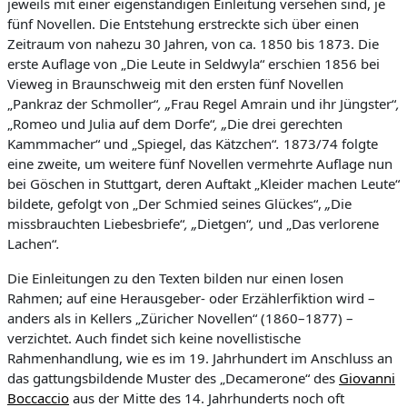
jeweils mit einer eigenständigen Einleitung versehen sind, je
fünf Novellen. Die Entstehung erstreckte sich über einen
Zeitraum von nahezu 30 Jahren, von ca. 1850 bis 1873. Die
erste Auflage von „Die Leute in Seldwyla“ erschien 1856 bei
Vieweg in Braunschweig mit den ersten fünf Novellen
„Pankraz der Schmoller“
, „
Frau Regel Amrain und ihr Jüngster“
,
„Romeo und Julia auf dem Dorfe“
, „
Die drei gerechten
Kammmacher“ und „Spiegel, das Kätzchen“
.
1873/74 folgte
eine zweite, um weitere fünf Novellen vermehrte Auflage nun
bei Göschen in Stuttgart, deren Auftakt „Kleider machen Leute“
bildete, gefolgt von „Der Schmied seines Glückes“,
„
Die
missbrauchten Liebesbriefe“
, „
Dietgen“
,
und „Das verlorene
Lachen“
.
Die Einleitungen zu den Texten bilden nur einen losen
Rahmen; auf eine Herausgeber- oder Erzählerfiktion wird –
anders als in Kellers „Züricher Novellen“ (1860–1877) –
verzichtet. Auch findet sich keine novellistische
Rahmenhandlung, wie es im 19. Jahrhundert im Anschluss an
das gattungsbildende Muster des „Decamerone“ des
Giovanni
Boccaccio
aus der Mitte des 14. Jahrhunderts noch oft