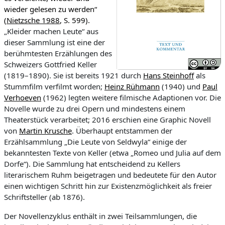
wieder gelesen zu werden“
(
Nietzsche 1988
, S. 599).
„Kleider machen Leute“ aus
dieser Sammlung ist eine der
berühmtesten Erzählungen des
Schweizers Gottfried Keller
(1819–1890). Sie ist bereits 1921 durch
Hans Steinhoff
als
Stummfilm verfilmt worden;
Heinz Rühmann
(1940) und
Paul
Verhoeven
(1962) legten weitere filmische Adaptionen vor. Die
Novelle wurde zu drei Opern und mindestens einem
Theaterstück verarbeitet; 2016 erschien eine Graphic Novell
von
Martin Krusche
. Überhaupt entstammen der
Erzählsammlung „Die Leute von Seldwyla“ einige der
bekanntesten Texte von Keller (etwa „Romeo und Julia auf dem
Dorfe“). Die Sammlung hat entscheidend zu Kellers
literarischem Ruhm beigetragen und bedeutete für den Autor
einen wichtigen Schritt hin zur Existenzmöglichkeit als freier
Schriftsteller (ab 1876).
Der Novellenzyklus enthält in zwei Teilsammlungen, die