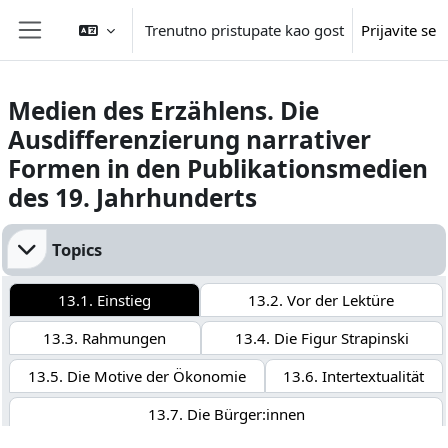
Idi na glavni sadržaj
Trenutno pristupate kao gost
Prijavite se
Side panel
Medien des Erzählens. Die
Ausdifferenzierung narrativer
Formen in den Publikationsmedien
des 19. Jahrhunderts
Section outline
Topics
13.1. Einstieg
13.2. Vor der Lektüre
13.3. Rahmungen
13.4. Die Figur Strapinski
13.5. Die Motive der Ökonomie
13.6. Intertextualität
13.7. Die Bürger:innen