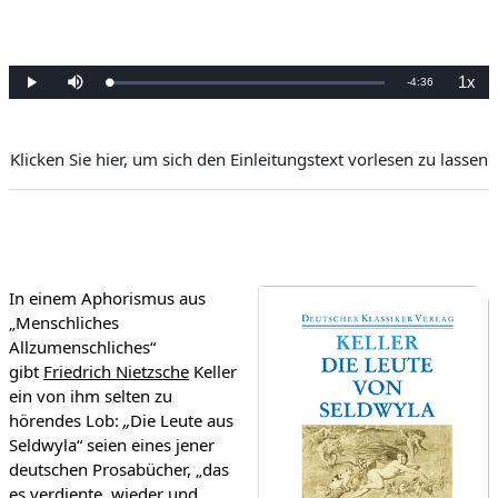
13.8. Moral-Pragmatisches Erzählen
13.9. Novellenzyklus
1x
Remaining
-
4:36
13.10. Literaturgeschichtliche Bedeutung des Traummotivs
Loaded
:
Play
Mute
Playb
0%
Rate
Time
Klicken Sie hier, um sich den Einleitungstext vorlesen zu lassen
In einem Aphorismus aus
„Menschliches
Allzumenschliches“
gibt
Friedrich Nietzsche
Keller
ein von ihm selten zu
hörendes Lob:
„
Die Leute aus
Seldwyla“ seien eines jener
deutschen Prosabücher, „das
es verdiente, wieder und