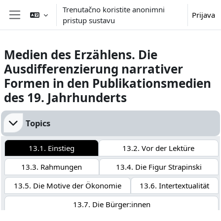
Preskoči na sadržaj
Trenutačno koristite anonimni
Prijava
pristup sustavu
Bočni panel
Medien des Erzählens. Die
Ausdifferenzierung narrativer
Formen in den Publikationsmedien
des 19. Jahrhunderts
Section outline
Topics
13.1. Einstieg
13.2. Vor der Lektüre
13.3. Rahmungen
13.4. Die Figur Strapinski
13.5. Die Motive der Ökonomie
13.6. Intertextualität
13.7. Die Bürger:innen