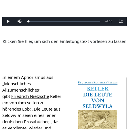
13.8. Moral-Pragmatisches Erzählen
13.9. Novellenzyklus
1x
Preostalo
-
4:36
13.10. Literaturgeschichtliche Bedeutung des Traummotivs
Učitan
:
Pusti
Prigušen
Stopa
0%
reprod
vrijeme
Klicken Sie hier, um sich den Einleitungstext vorlesen zu lassen
In einem Aphorismus aus
„Menschliches
Allzumenschliches“
gibt
Friedrich Nietzsche
Keller
ein von ihm selten zu
hörendes Lob:
„
Die Leute aus
Seldwyla“ seien eines jener
deutschen Prosabücher, „das
es verdiente, wieder und