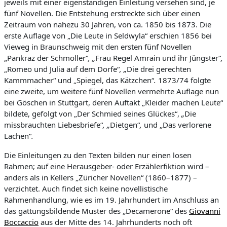
jeweils mit einer eigenständigen Einleitung versehen sind, je
fünf Novellen. Die Entstehung erstreckte sich über einen
Zeitraum von nahezu 30 Jahren, von ca. 1850 bis 1873. Die
erste Auflage von „Die Leute in Seldwyla“ erschien 1856 bei
Vieweg in Braunschweig mit den ersten fünf Novellen
„Pankraz der Schmoller“
, „
Frau Regel Amrain und ihr Jüngster“
,
„Romeo und Julia auf dem Dorfe“
, „
Die drei gerechten
Kammmacher“ und „Spiegel, das Kätzchen“
.
1873/74 folgte
eine zweite, um weitere fünf Novellen vermehrte Auflage nun
bei Göschen in Stuttgart, deren Auftakt „Kleider machen Leute“
bildete, gefolgt von „Der Schmied seines Glückes“,
„
Die
missbrauchten Liebesbriefe“
, „
Dietgen“
,
und „Das verlorene
Lachen“
.
Die Einleitungen zu den Texten bilden nur einen losen
Rahmen; auf eine Herausgeber- oder Erzählerfiktion wird –
anders als in Kellers „Züricher Novellen“ (1860–1877) –
verzichtet. Auch findet sich keine novellistische
Rahmenhandlung, wie es im 19. Jahrhundert im Anschluss an
das gattungsbildende Muster des „Decamerone“ des
Giovanni
Boccaccio
aus der Mitte des 14. Jahrhunderts noch oft