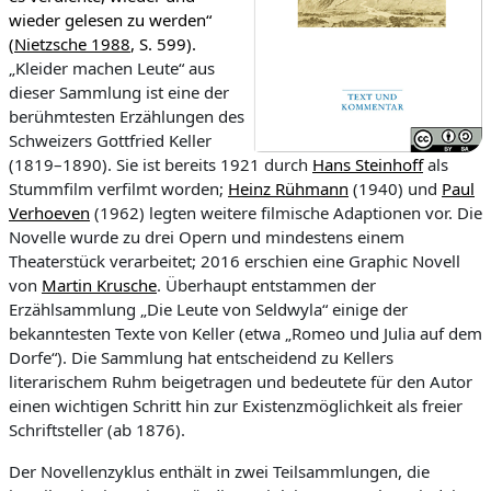
wieder gelesen zu werden“
(
Nietzsche 1988
, S. 599).
„Kleider machen Leute“ aus
dieser Sammlung ist eine der
berühmtesten Erzählungen des
Schweizers Gottfried Keller
(1819–1890). Sie ist bereits 1921 durch
Hans Steinhoff
als
Stummfilm verfilmt worden;
Heinz Rühmann
(1940) und
Paul
Verhoeven
(1962) legten weitere filmische Adaptionen vor. Die
Novelle wurde zu drei Opern und mindestens einem
Theaterstück verarbeitet; 2016 erschien eine Graphic Novell
von
Martin Krusche
. Überhaupt entstammen der
Erzählsammlung „Die Leute von Seldwyla“ einige der
bekanntesten Texte von Keller (etwa „Romeo und Julia auf dem
Dorfe“). Die Sammlung hat entscheidend zu Kellers
literarischem Ruhm beigetragen und bedeutete für den Autor
einen wichtigen Schritt hin zur Existenzmöglichkeit als freier
Schriftsteller (ab 1876).
Der Novellenzyklus enthält in zwei Teilsammlungen, die