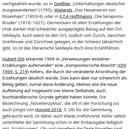
nachgeahmt wurde, so in
Goethes
„Unterhaltungen deutscher
Ausgewanderten“ (1795),
Wielands
„Das Hexameron von
Rosenhain“ (1803/4) oder in
E.T.A Hoffmanns
„Die Serapions-
Brüder“ (1818–1821). Gemeinsam ist allen Erzählungen der
(mal stärker mal schwächer ausgeprägte) Bezug auf den Ort
Seldwyla. Auch wenn es den Ort, südlich von Zürich, zwischen
Greifensee und Zürichsee gelegen, in der Schweiz tatsächlich
gibt, so ist das literarische Seldwyla doch eine Erzählfiktion.
Hubert Ohl
erkannte 1969 in „Verweisungen einzelner
Erzählungen aufeinander“ eine „kompositorische Absicht“ (
Ohl
1969, S. 219
) Kellers
,
die durch die veränderte Anordnung
der
Erzählungen deutlich würde. Dies kann aber nur schwerlich als
Beleg gelten, zumal diese Änderung, ebenso wie die neue
Aufteilung auf insgesamt vier kleine Teilbände, auch
buchhändlerische Gründe gehabt haben könnte.
Die
Bezeichnung „Novellenzyklus“, die oft in der Forschung (so
auch jüngst von
Honold 2018
, S. 28) für die Sammlung
gebraucht wird, ist daher auch etwas irreführend. Keller selbst
untertitelte die Sammlung schon in der Erstausgabe lediglich
mit „Erzählungen“. Ob und inwiefern die Texte Novellen sind