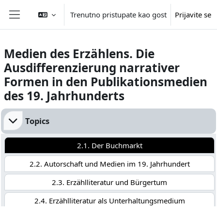
Idi na glavni sadržaj
Trenutno pristupate kao gost
Prijavite se
Side panel
Medien des Erzählens. Die
Ausdifferenzierung narrativer
Formen in den Publikationsmedien
des 19. Jahrhunderts
Section outline
Topics
2.1. Der Buchmarkt
2.2. Autorschaft und Medien im 19. Jahrhundert
2.3. Erzählliteratur und Bürgertum
2.4. Erzählliteratur als Unterhaltungsmedium