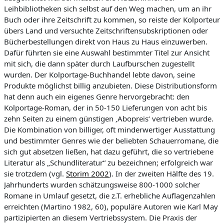
Leihbibliotheken sich selbst auf den Weg machen, um an ihr
Buch oder ihre Zeitschrift zu kommen,
so reiste der Kolporteur
übers Land und versuchte Zeitschriftensubskriptionen oder
Bücherbestellungen direkt von Haus zu Haus einzuwerben.
Dafür führten sie eine Auswahl bestimmter Titel zur Ansicht
mit sich, die dann später durch Laufburschen zugestellt
wurden. Der Kolportage-Buchhandel lebte davon, seine
Produkte möglichst billig anzubieten. Diese Distributionsform
hat denn auch ein eigenes Genre hervorgebracht: den
Kolportage-Roman, der in 50-150 Lieferungen von acht bis
zehn Seiten zu einem günstigen ‚
Abopreis
‘ vertrieben wurde.
Die Kombi
nation von billiger, oft minderwertiger Ausstattung
und bestimmter Genres wie der beliebten Schauerromane, die
sich gut absetzen ließen, hat dazu geführt, die so vertriebene
Literatur als „Schundliteratur“ zu bezeichnen; erfolgreich war
sie trotzdem (vgl.
Storim
2002
). In der zweiten Hälfte des 19.
Jahrhunderts wurden schätzungsweise 800-1000 solcher
Romane in Umlauf gesetzt, die z.T. erhebliche Auflagenzahlen
erreichten (Martino 1982, 60), populäre Autoren wie Karl May
partizipierten an diesem Vertriebssystem. Die Praxis der