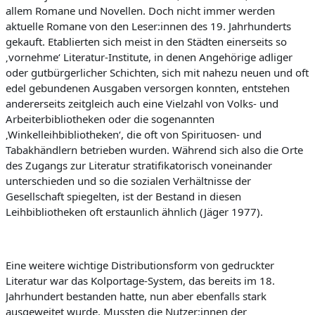
allem Romane und Novellen. Doch nicht immer werden
aktuelle Romane von den
Leser:innen
des 19. Jahrhunderts
gekauft. Etablierten sich meist in den Städten einerseits so
‚vornehme‘ Literatur-Institute, in denen Angehörige adliger
oder gutbürgerlicher Schichten,
sich mit nahezu neuen und oft
edel gebundenen Ausgaben versorgen konnten, entstehen
andererseits zeitgleich auch eine Vielzahl von Volks- und
Arbeiterbibliotheken oder die sogenannten
‚Winkelleihbibliotheken‘, die oft von Spirituosen- und
Tabakhändlern be
trieben wurden. Während sich also die Orte
des Zugangs zur Literatur stratifikatorisch voneinander
unterschieden und so die sozialen Verhältnisse der
Gesellschaft spiegelten, ist der Bestand in diesen
Leihbibliotheken oft erstaunlich ähnlich (Jäger 1977).
Eine weitere wichtige Distributionsform von gedruckter
Literatur war das Kolportage-System, das bereits im 18.
Jahrhundert bestanden hatte, nun aber ebenfalls stark
ausgeweitet wurde. Mussten die
Nutzer:innen
der