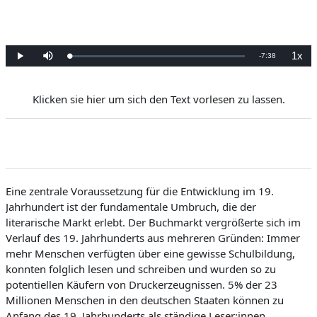
2.5. Lernen und Erinnern: Das politische 19. Jahrhundert
2.6. Der Frakturführerschein
1x
R
-
7:38
L
P
M
P
o
l
u
l
a
a
t
a
e
d
y
e
y
e
b
d
a
Klicken sie hier um sich den Text vorlesen zu lassen.
m
:
c
0
k
%
R
a
a
t
e
i
n
i
Eine zentrale Voraussetzung für die Entwicklung im 19.
Jahrhundert ist der fundamentale Umbruch, die der
n
literarische Markt erlebt. Der Buchmarkt vergrößerte sich im
g
Verlauf des 19. Jahrhunderts aus mehreren Gründen: Immer
T
meh
r Menschen verfügten über eine gewisse Schulbildung,
konnten folglich lesen und schreiben und wurden so zu
i
potentiellen Käufern von Druckerzeugnissen. 5% der 23
m
Millionen Menschen in den deutschen Staaten können zu
e
Anfang des 19. Jahrhunderts als ständige
Leser:innen