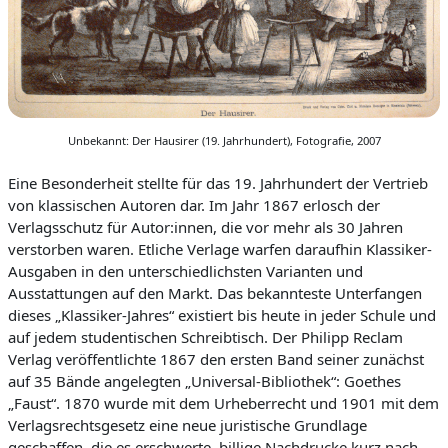
Unbekannt: Der Hausirer (19. Jahrhundert), Fotografie, 2007
Eine Besonderheit stellte für das 19. Jahrhundert der Vertrieb
von klassischen Autoren dar. Im Jahr 1867 erlosch der
Verlagsschutz für
Autor:innen
, die vor mehr als 30 Jahren
verstorben waren. Etliche Verlage warfen daraufhin Klassiker-
Ausgaben in den unterschiedlichsten Variant
en und
Ausstattungen auf den Markt. Das bekannteste Unterfangen
dieses „Klassiker-Jahres“ existiert bis heute in jeder Schule und
auf jedem studentischen Schreibtisch. Der Philipp Reclam
Verlag veröffentlichte 1867 den ersten Band seiner zunächst
auf 35 Bä
nde angelegten „Universal-Bibliothek“: Goethes
„Faust“. 1870 wurde mit dem Urheberrecht und 1901 mit dem
Verlagsrechtsgesetz eine neue juristische Grundlage
geschaffen, die es erschwerte, billige Nachdrucke kurz nach