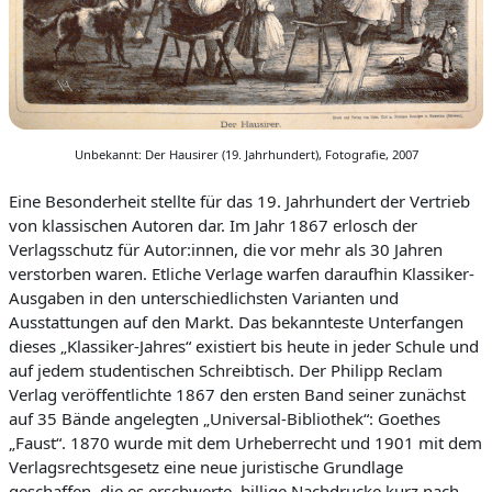
Unbekannt: Der Hausirer (19. Jahrhundert), Fotografie, 2007
Eine Besonderheit stellte für das 19. Jahrhundert der Vertrieb
von klassischen Autoren dar. Im Jahr 1867 erlosch der
Verlagsschutz für
Autor:innen
, die vor mehr als 30 Jahren
verstorben waren. Etliche Verlage warfen daraufhin Klassiker-
Ausgaben in den unterschiedlichsten Variant
en und
Ausstattungen auf den Markt. Das bekannteste Unterfangen
dieses „Klassiker-Jahres“ existiert bis heute in jeder Schule und
auf jedem studentischen Schreibtisch. Der Philipp Reclam
Verlag veröffentlichte 1867 den ersten Band seiner zunächst
auf 35 Bä
nde angelegten „Universal-Bibliothek“: Goethes
„Faust“. 1870 wurde mit dem Urheberrecht und 1901 mit dem
Verlagsrechtsgesetz eine neue juristische Grundlage
geschaffen, die es erschwerte, billige Nachdrucke kurz nach