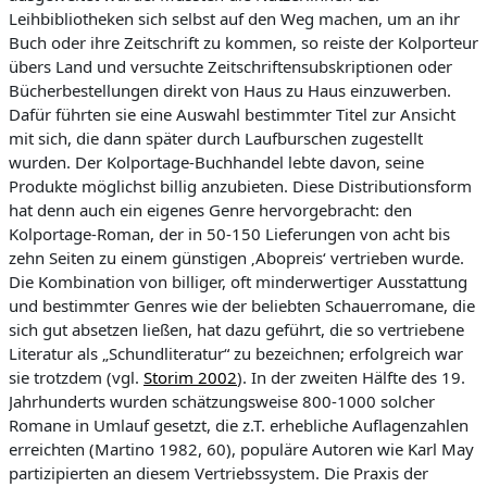
Leihbibliotheken sich selbst auf den Weg machen, um an ihr
Buch oder ihre Zeitschrift zu kommen,
so reiste der Kolporteur
übers Land und versuchte Zeitschriftensubskriptionen oder
Bücherbestellungen direkt von Haus zu Haus einzuwerben.
Dafür führten sie eine Auswahl bestimmter Titel zur Ansicht
mit sich, die dann später durch Laufburschen zugestellt
wurden. Der Kolportage-Buchhandel lebte davon, seine
Produkte möglichst billig anzubieten. Diese Distributionsform
hat denn auch ein eigenes Genre hervorgebracht: den
Kolportage-Roman, der in 50-150 Lieferungen von acht bis
zehn Seiten zu einem günstigen ‚
Abopreis
‘ vertrieben wurde.
Die Kombi
nation von billiger, oft minderwertiger Ausstattung
und bestimmter Genres wie der beliebten Schauerromane, die
sich gut absetzen ließen, hat dazu geführt, die so vertriebene
Literatur als „Schundliteratur“ zu bezeichnen; erfolgreich war
sie trotzdem (vgl.
Storim
2002
). In der zweiten Hälfte des 19.
Jahrhunderts wurden schätzungsweise 800-1000 solcher
Romane in Umlauf gesetzt, die z.T. erhebliche Auflagenzahlen
erreichten (Martino 1982, 60), populäre Autoren wie Karl May
partizipierten an diesem Vertriebssystem. Die Praxis der