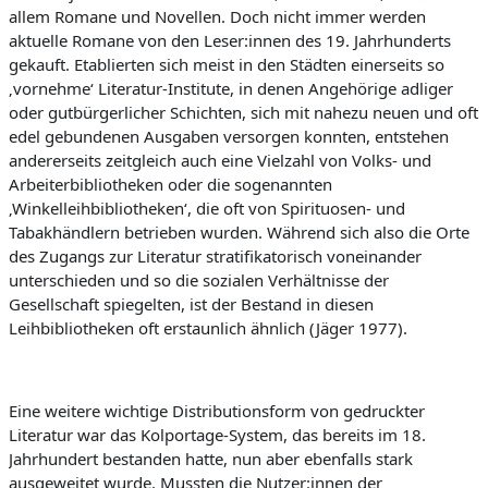
allem Romane und Novellen. Doch nicht immer werden
aktuelle Romane von den
Leser:innen
des 19. Jahrhunderts
gekauft. Etablierten sich meist in den Städten einerseits so
‚vornehme‘ Literatur-Institute, in denen Angehörige adliger
oder gutbürgerlicher Schichten,
sich mit nahezu neuen und oft
edel gebundenen Ausgaben versorgen konnten, entstehen
andererseits zeitgleich auch eine Vielzahl von Volks- und
Arbeiterbibliotheken oder die sogenannten
‚Winkelleihbibliotheken‘, die oft von Spirituosen- und
Tabakhändlern be
trieben wurden. Während sich also die Orte
des Zugangs zur Literatur stratifikatorisch voneinander
unterschieden und so die sozialen Verhältnisse der
Gesellschaft spiegelten, ist der Bestand in diesen
Leihbibliotheken oft erstaunlich ähnlich (Jäger 1977).
Eine weitere wichtige Distributionsform von gedruckter
Literatur war das Kolportage-System, das bereits im 18.
Jahrhundert bestanden hatte, nun aber ebenfalls stark
ausgeweitet wurde. Mussten die
Nutzer:innen
der