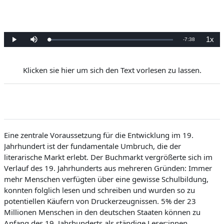
2.5. Lernen und Erinnern: Das politische 19. Jahrhundert
2.6. Der Frakturführerschein
1x
K
-
7:38
Y
O
S
O
ü
y
e
y
k
n
s
n
a
l
a
s
a
e
t
i
t
n
z
m
Klicken sie hier um sich den Text vorlesen zu lassen.
l
d
a
i
H
:
ı
a
0
z
%
ı
n
S
ü
Eine zentrale Voraussetzung für die Entwicklung im 19.
Jahrhundert ist der fundamentale Umbruch, die der
r
literarische Markt erlebt. Der Buchmarkt vergrößerte sich im
e
Verlauf des 19. Jahrhunderts aus mehreren Gründen: Immer
meh
r Menschen verfügten über eine gewisse Schulbildung,
konnten folglich lesen und schreiben und wurden so zu
potentiellen Käufern von Druckerzeugnissen. 5% der 23
Millionen Menschen in den deutschen Staaten können zu
Anfang des 19. Jahrhunderts als ständige
Leser:innen