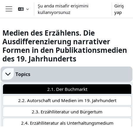
Ana içeriğe git
Şu anda misafir erişimini
Giriş
kullanıyorsunuz
yap
Yan panel
Medien des Erzählens. Die
Ausdifferenzierung narrativer
Formen in den Publikationsmedien
des 19. Jahrhunderts
Bölüm anahatları
Topics
2.1. Der Buchmarkt
2.2. Autorschaft und Medien im 19. Jahrhundert
2.3. Erzählliteratur und Bürgertum
2.4. Erzählliteratur als Unterhaltungsmedium