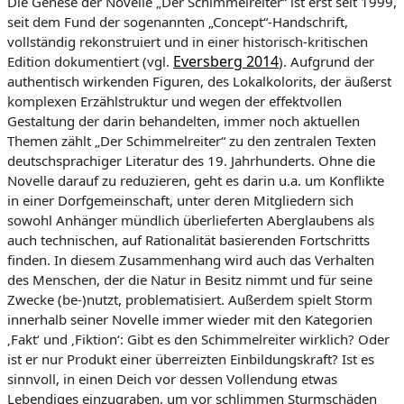
Die Genese der Novelle „
Der Schimmelreiter“
ist erst seit 1999,
seit dem Fund der sogenannten „Concept“-Handschrift,
vollständig rekonstruiert und in einer historisch-kritischen
Eversberg 2014
Edition dokumentiert (vgl.
). Aufgrund der
authentisch wirkenden Figuren, des Lokalkolorits, der äußerst
komplexen Erzählstruktur und wegen der effektvollen
Gestaltung der darin behandelten, immer noch aktuellen
Themen zählt „Der Schimmelreiter“ zu den zentralen Texten
deutschsprachiger Literatur des 19. Jahrhunderts. Ohne die
Novelle darauf zu reduzieren, geht es darin u.a. um Konflikte
in einer Dorfgemeinschaft, unter deren Mitgliedern sich
sowohl Anhänger mündlich überlieferten Aberglaubens als
auch technischen, auf Rationalität basierenden Fortschritts
finden. In diesem Zusammenhang wird auch das Verhalten
des Menschen, der die Natur in Besitz nimmt und für seine
Zwecke (be-)nutzt, problematisiert. Außerdem spielt Storm
innerhalb seiner Novelle immer wieder mit den Kategorien
‚Fakt‘ und ‚Fiktion‘: Gibt es den Schimmelreiter wirklich? Oder
ist er nur Produkt einer überreizten Einbildungskraft? Ist es
sinnvoll, in einen Deich vor dessen Vollendung etwas
Lebendiges einzugraben, um vor schlimmen Sturmschäden