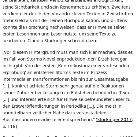
verbreiteten, seriösen Periodika erstens eine Möglichkeit,
seine Sichtbarkeit und sein Renommee zu erhöhen. Zweitens
verdiente er durch den Vorabdruck von Texten in Zeitschriften
mehr Geld als mit der reinen Buchpublikation, und drittens
konnte die Forschung nachweisen, dass er Hinweise seiner
ersten Leserinnen und Leser nutzte, um seine Texte zu
bearbeiten. Claudia Stockinger schreibt dazu:
„Vor diesem Hintergrund muss man sich klar machen, dass es
im Fall von Storms Novellenproduktion ‚den‘ Erzähltext gar
nicht gibt. Von der ersten ‚Kontrollinstanz einer vorlesenden
Erprobung‘ an entstehen Storms Texte im Prozess
intermedialer Transformationen bis hin zur Gesamtausgabe
[…]. Konkret achtete Storm sehr genau auf die Reaktionen
seiner Zuhörer bei Lesungen im Entstehen befindlicher Texte
[…] und interessierte sich für Hinweise befreundeter Leser zu
den Erstveröffentlichungen in Periodika […]. Die meist in
unmittelbarer zeitlicher Nähe dazu veranstalteten
Buchfassungen revidierte er entsprechend.“ (
Stockinger 2017
,
S. 118)