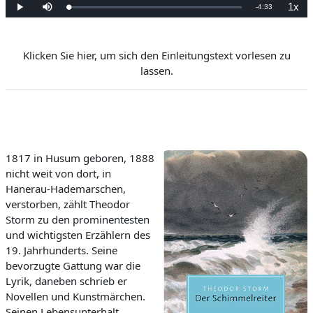
1x
Temps
-
4:33
Chargé
:
Lecture
Mettre
Vites
0%
en
de
sourdine
lectur
restant
Klicken Sie hier, um sich den Einleitungstext vorlesen zu
lassen.
1817 in Husum geboren, 1888
nicht weit von dort, in
Hanerau-Hademarschen,
verstorben, zählt Theodor
Storm zu den prominentesten
und wichtigsten Erzählern des
19. Jahrhunderts. Seine
bevorzugte Gattung war die
Lyrik, daneben schrieb er
Novellen und Kunstmärchen.
Seinen Lebensunterhalt