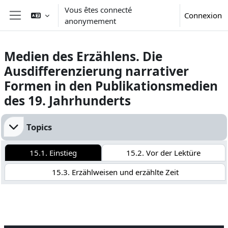
Passer au contenu principal
Vous êtes connecté
Connexion
anonymement
Panneau latéral
Medien des Erzählens. Die
Ausdifferenzierung narrativer
Formen in den Publikationsmedien
des 19. Jahrhunderts
Résumé de section
Topics
15.1. Einstieg
15.2. Vor der Lektüre
15.3. Erzählweisen und erzählte Zeit