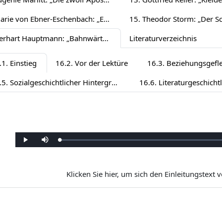
14. Marie von Ebner-Eschenbach: „Er lässt die Hand küssen“ (1886)
16. Gerhart Hauptmann: „Bahnwärter Thiel“ (1888)
Literaturverzeichnis
.1. Einstieg
16.2. Vor der Lektüre
16.3. Beziehungsgefl
16.5. Sozialgeschichtlicher Hintergrund
Učitan
:
Pusti
Prigušen
0%
Klicken Sie hier, um sich den Einleitungstext v