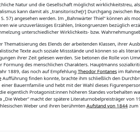
hliche Natur und die Gesellschaft möglichst wirklichkeitstreu, al
alismus kann damit als „transitorische[r] Durchgang zwischen R
,
S.
57
) angesehen werden
.
Im „Bahnwärter Thiel“ können a
ls mo
hren wie unzuverlässiges Erzählen,
Inkongruenzen bezüglich erzäh
hmelzung unterschiedlicher Wirklichkeits- bzw. Wahrnehmungse
r Thematisierung des Elends der arbeitenden Klassen, ihrer Aus
listische Texte
auch
soziale Missstände und
können
so
als literar
gungen
ihrer
Zeit
gelesen werden
.
Sie
betonen die Rolle von Umwe
er Formung des menschlichen Charakters.
Hauptmanns
sozialkri
ahr 1889, das
noch
auf Empfehlung
Theodor Fontanes
im Rahme
e
Aufführung finden konnte
, brachte ihm schließlich den Durchbr
 einer Bauernfamilie und
hebt
mit der Wahl dieses Figurenperson
die eigentlich Protagonist:innen höheren Standes vorbehalten wa
 „Die Weber“ macht
d
er
spätere Literaturn
obelpreisträger von 
chlesischen Weber
und ihren berühmten
Aufstand von 1844
zum 