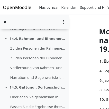
Preskoči na sadržaj
OpenMoodle
Naslovnica
Kalendar
Support und Hilf
Text- und Medienfeld
14.3. Thematik der Erzählung
Sažmi
Leitfragen In welchem Verhältnis stehen Erfindung ...
Me
na
14.4. Rahmen- und Binnenerzählung
Sažmi
19
Zu den Personen der Rahmenerzählung In welchem Ver...
Sect
Zu den Personen der Binnenerzählung In welchem hie...
1. Üb
Verflechtung von Rahmen- und Binnenerzählung Aus w...
Narration und Gegenwartskritik Welche Funktion hab...
14.5. Gattung „Dorfgeschichte“
Sažmi
8. Ge
Überlegen Sie gemeinsam in Ihrer Gruppe, welche ty...
Fassen Sie die Ergebnisse Ihrer Diskussion in eine...