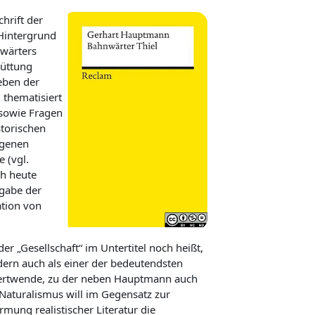
chrift
der
Hintergrund
nwärters
rüttung
ben der
–
thematisiert
 sowie
Fragen
storischen
egenen
e
(vgl.
ch heute
sgabe
der
ation von
der „Gesellschaft“ im
Untertitel
noch
heißt,
dern auch
als einer der bedeutendsten
dertwende
,
zu
der neben Hauptmann auch
Naturalismus will
im Gegensatz zu
r
formung
realistischer Literatur die