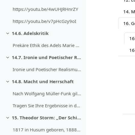
https://youtu.be/4wUHJRHnrZY
https://youtu.be/v7pHcGzy9oI
14.6. Adelskritik
Sažmi
16
Prekäre Ethik des Adels Marie von Ebner-Eschenbach...
14.7. Ironie und Poetischer Realismus
Sažmi
Ironie und Poetischer Realismus Ironie ist eine Fo...
14.8. Macht und Herrschaft
Sažmi
Nach Wolfgang Müller-Funk gilt es als charakterist...
Tragen Sie Ihre Ergebnisse in der Gruppe zusammen ...
15. Theodor Storm: „Der Schimmelreiter“ (1888)
Sažmi
1817 in Husum geboren, 1888 nicht weit von dort, i...