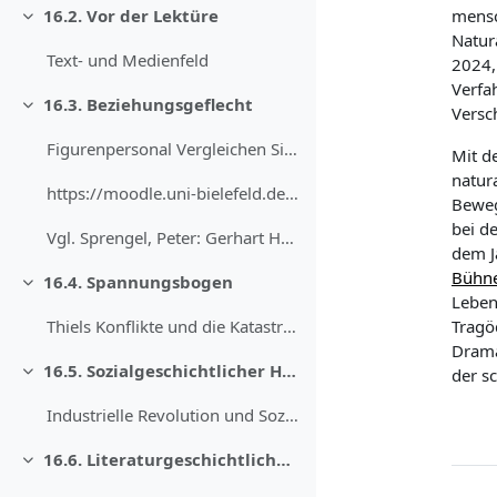
mensc
16.2. Vor der Lektüre
Sažmi
Natur
Text- und Medienfeld
2024
Verfa
16.3. Beziehungsgeflecht
Versc
Sažmi
Figurenpersonal Vergleichen Sie die unterschiedlic...
Mit
de
natura
https://moodle.uni-bielefeld.de/draftfile.php/3810...
Bewe
bei d
Vgl. Sprengel, Peter: Gerhart Hauptmann. Epoche – ...
dem J
Bühn
16.4. Spannungsbogen
Sažmi
Leben
Tragö
Thiels Konflikte und die Katastrophe In welchen Ko...
Drama
16.5. Sozialgeschichtlicher Hintergrund
der s
Sažmi
Industrielle Revolution und Soziale Frage Nicht nu...
16.6. Literaturgeschichtliche Einordnung
Sažmi