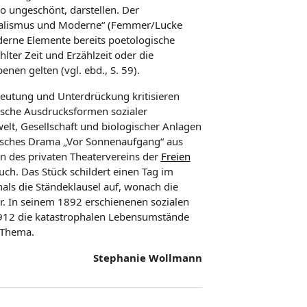
so
ungeschönt
, darstellen
. Der
ealismus und Moderne“ (
Femmer/Lucke
derne Elemente
bereits
poetologische
lter Zeit und Erzählzeit
oder d
ie
benen gelten
(vgl. ebd.,
S.
59
).
beutung und Unterdrückung kritisieren
ische
Aus
drucksformen
sozialer
lt, Gesellschaft und biologische
r
Anlagen
tisches Drama „Vor Sonnenaufgang“
aus
n de
s privaten Theatervereins der
Freien
uch. Das Stück schildert
einen Tag im
als die Ständeklausel
auf, wonach die
r
.
In
seinem
1892 erschienene
n
sozialen
1912
die katastrophalen Lebensumstände
Thema.
Stephanie Wollmann