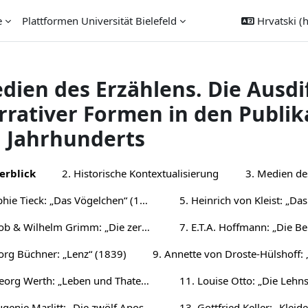
e
Plattformen Universität Bielefeld
Hrvatski ‎(h
dien des Erzählens. Die Ausdi
rrativer Formen in den Publi
. Jahrhunderts
ion outline
erblick
2. Historische Kontextualisierung
3. Medien de
4. Sophie Tieck: „Das Vögelchen“ (1802)
6. Jacob & Wilhelm Grimm: „Die zertanzten Schuhe“ (1815)
org Büchner: „Lenz“ (1839)
10. Georg Werth: „Leben und Thaten des berühmten Ritters Schnapphahnski“ (1848/49)
12. Eugenie Marlitt: „Die zwölf Apostel“ (1865)