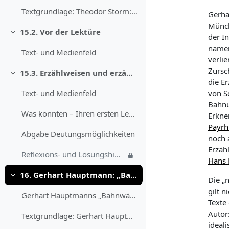
Textgrundlage: Theodor Storm: Der Schimmelreiter. ...
Gerha
Münch
15.2. Vor der Lektüre
Sažmi
der I
namens
Text- und Medienfeld
verlie
Zursc
15.3. Erzählweisen und erzählte Zeit
Sažmi
die E
von
S
Text- und Medienfeld
Bahnu
Was könnten – Ihren ersten Leseeindrücken zufolge ...
Erkne
Payrh
Abgabe Deutungsmöglichkeiten
noch 
Erzäh
Reflexions- und Lösungshinweis Deutungsmöglichkeiten
Hans
16. Gerhart Hauptmann: „Bahnwärter Thiel“ (1888)
Sažmi
Die „n
gilt
ni
Gerhart Hauptmanns „Bahnwärter Thiel“, im Oktober ...
Texte
Autor
Textgrundlage: Gerhart Hauptmann: Bahnwärter Thiel...
ideali