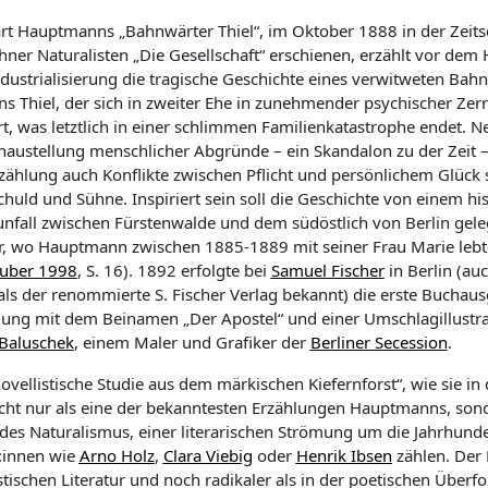
rt Hauptmann
s „Bahnwärter Thiel“, im Oktober 1888 in der Zeits
ner Naturalisten
„Die Gesellschaft“
erschienen
,
erzählt
vor dem 
ndustrialisierung
die tragische Geschichte eines verwitweten Bah
 Thiel, der sich in zweiter Ehe in
zunehmender
psychischer Zer
rt, was
letztlich
in
einer schlimmen Familienkatastrophe endet.
Ne
haustellung menschlicher Abgründe
–
ein Skandalon zu der Zeit
rzählung auch Konflikte zwischen Pflicht und persönlichem Glück
chuld und Sühne.
Inspiriert sein soll die Geschichte von einem hi
nfall zwischen Fürstenwalde und
dem südöstlich von Berlin gel
r, wo Hauptmann zwischen 1885-1889
mit seiner Frau Marie
lebt
uber
1998
, S. 16)
.
1892 erfolgte
bei
Samuel Fischer
in Berlin (au
als der renommierte S. Fischer Verlag bekannt)
die erste Buchau
lung
mit dem Beinamen „Der Apostel“ und einer Umschlagillustr
Baluschek
, einem Maler und Grafiker der
Berliner Secession
.
ovellistische Studie
aus dem märkischen Kiefernforst
“,
wie
s
ie i
n 
cht nur als
eine der be
kanntesten
Erzählungen
Hauptmanns, son
des Naturalismus
, einer
literarischen Strömung um die Jahrhun
:innen
wie
Arno Holz
,
Clara
Viebig
oder
Henrik Ibsen
zählen
.
Der 
stische
n
Literatur und noch radikaler als
in der poetischen Über