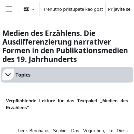
Idi na glavni sadržaj
Trenutno pristupate kao gost
Prijavite se
Side panel
Medien des Erzählens. Die
Ausdifferenzierung narrativer
Formen in den Publikationsmedien
des 19. Jahrhunderts
Section outline
Topics
Verpflichtende Lektüre für das Textpaket „Medien des
Erzählens“
Tieck-Bernhardi, Sophie: Das Vögelchen, in: Dies.: