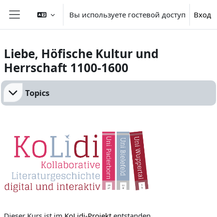
Перейти к основному содержанию
Вы используете гостевой доступ
Вход
Боковая панель
Liebe, Höfische Kultur und
Herrschaft 1100-1600
Section outline
Topics
Dieser Kurs ist im
KoLidi-Projekt
entstanden.