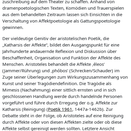
zuschreibung auf dem Theater zu schaffen. Anhand von
e
dramenpoetologischen Texten, Komödien und Trauerspielen
Z
aus dem behandelten Zeitraum lassen sich Einsichten in die
e
Verschaltung von Affektpoetologie als Gattungspoetologie
gewinnen.
i
t
Der vieldeutige Genitiv der aristotelischen Poetik, die
„Katharsis der Affekte“, bildet den Ausgangspunkt für eine
Jahrhunderte andauernde Reflexion und Diskussion über
Beschaffenheit, Organisation und Funktion der Affekte des
Menschen. Aristoteles behandelt die Affekte ‚éleos‘
(Jammer/Rührung) und ‚phóbos‘ (Schrecken/Schauder) im
Zuge seiner Überlegungen zum Wirkungszusammenhang von
Kunst und seiner Tragödiendefinition. Die Tragödie als
Mimesis (Nachahmung) einer sittlich ernsten und in sich
geschlossenen Handlung werde durch handelnde Personen
vorgeführt und führe durch Erregung der o.g. Affekte zur
Katharsis (Reinigung) (
Poetik 1961
, 1447a-1462b). Zur
Debatte steht in der Folge, ob Aristoteles auf eine Reinigung
durch Affekte oder von diesen Affekten zielte oder ob diese
Affekte selbst gereinigt werden sollten. Letztere Ansicht