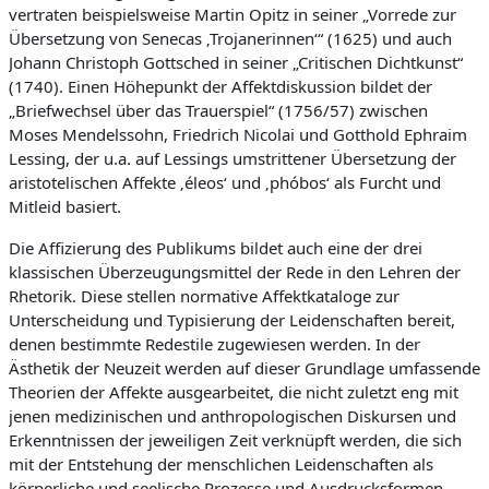
vertraten beispielsweise Martin Opitz in seiner „Vorrede zur
Übersetzung von Senecas ‚Trojanerinnen‘“ (1625) und auch
Johann Christoph Gottsched in seiner „Critischen Dichtkunst“
(1740). Einen Höhepunkt der Affektdiskussion bildet der
„Briefwechsel über das Trauerspiel“ (1756/57) zwischen
Moses Mendelssohn, Friedrich Nicolai und Gotthold Ephraim
Lessing, der u.a. auf Lessings umstrittener Übersetzung der
aristotelischen Affekte ‚éleos‘ und ‚phóbos‘ als Furcht und
Mitleid basiert.
Die Affizierung des Publikums bildet auch eine der drei
klassischen Überzeugungsmittel der Rede in den Lehren der
Rhetorik. Diese stellen normative Affektkataloge zur
Unterscheidung und Typisierung der Leidenschaften bereit,
denen bestimmte Redestile zugewiesen werden. In der
Ästhetik der Neuzeit werden auf dieser Grundlage umfassende
Theorien der Affekte ausgearbeitet, die nicht zuletzt eng mit
jenen medizinischen und anthropologischen Diskursen und
Erkenntnissen der jeweiligen Zeit verknüpft werden, die sich
mit der Entstehung der menschlichen Leidenschaften als
körperliche und seelische Prozesse und Ausdrucksformen