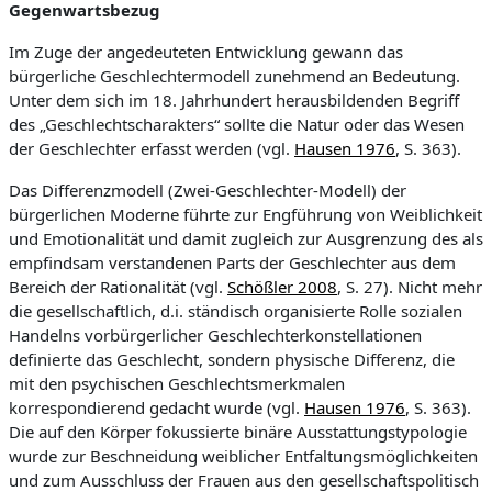
Gegenwartsbezug
h
e
w
i
n
Im Zuge der angedeuteten Entwicklung gewann das
i
d
i
bürgerliche Geschlechtermodell zunehmend an Bedeutung.
g
b
k
Unter dem sich im 18. Jahrhundert herausbildenden Begriff
e
i
e
des „Geschlechtscharakters“ sollte die Natur oder das Wesen
t
der Geschlechter erfasst werden (vgl.
Hausen 1976
, S. 363).
n
d
Das Differenzmodell (Zwei-Geschlechter-Modell) der
bürgerlichen Moderne führte zur Engführung von Weiblichkeit
e
und Emotionalität und damit zugleich zur Ausgrenzung des als
Z
empfindsam verstandenen Parts der Geschlechter aus dem
e
Bereich der Rationalität (vgl.
Schößler 2008
, S. 27). Nicht mehr
die gesellschaftlich, d.i. ständisch organisierte Rolle sozialen
i
Handelns vorbürgerlicher Geschlechterkonstellationen
t
definierte das Geschlecht, sondern physische Differenz, die
mit den psychischen Geschlechtsmerkmalen
korrespondierend gedacht wurde (vgl.
Hausen 1976
, S. 363).
Die auf den Körper fokussierte binäre Ausstattungstypologie
wurde zur Beschneidung weiblicher Entfaltungsmöglichkeiten
und zum Ausschluss der Frauen aus den gesellschaftspolitisch