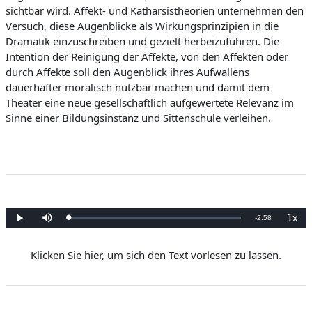
sichtbar wird. Affekt- und Katharsistheorien unternehmen den
Versuch, diese Augenblicke als Wirkungsprinzipien in die
Dramatik einzuschreiben und gezielt herbeizuführen. Die
Intention der Reinigung der Affekte, von den Affekten oder
durch Affekte soll den Augenblick ihres Aufwallens
dauerhafter moralisch nutzbar machen und damit dem
Theater eine neue gesellschaftlich aufgewertete Relevanz im
Sinne einer Bildungsinstanz und Sittenschule verleihen.
1x
V
-
2:58
G
W
S
W
e
i
t
i
l
e
u
e
e
a
d
m
d
d
e
m
e
Klicken Sie hier, um sich den Text vorlesen zu lassen.
e
r
s
r
r
n
g
c
g
:
a
h
a
0
b
a
b
b
.
e
l
e
0
t
g
0
e
e
l
%
n
s
c