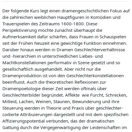
c
h
e
w
Der folgende Kurs legt einen dramengeschichtlichen Fokus auf
i
n
i
die zahlreichen weiblichen Hauptfiguren in Komödien und
d
i
g
Trauerspielen des Zeitraums 1600-1800. Diese
b
k
e
Perspektivierung möchte zunächst überhaupt die
i
e
t
Aufmerksamkeit dafür schärfen, dass Frauen in Schauspielen
n
seit der Frühen Neuzeit eine gewichtige Funktion einnehmen.
Darüber hinaus werden in Dramen Geschlechterverhältnisse
d
und -hierarchien in unterschiedlichen Liebes- und
e
Machtkonstellationen performativ in Szene gesetzt und so
gesellschaftlich ausgehandelt. Aber nicht nur die
Z
Dramenproduktion ist von den Geschlechterkonstellationen
e
beeinflusst. Auch die theoretischen Reflexionen zur
i
Dramenpoetologie dieser Zeit werden oftmals über
Geschlechterbilder begründet. Affekte wie Furcht, Schrecken,
t
Mitleid, Lachen, Weinen, Staunen, Bewunderung und ihre
Steuerung werden in Theorie und Praxis über geschlechter-
codierte Attribuierungen dargestellt und mit dem spezifischen
Affizierungspotential verbunden, das der dramatischen
Gattung durch die Vergegenwärtigung der Leidenschaften im