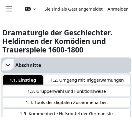
Zum Hauptinhalt
Sie sind als Gast angemeldet
Anmelden
Website-Übersicht
Dramaturgie der Geschlechter.
Heldinnen der Komödien und
Trauerspiele 1600-1800
Abschnittsübersicht
Abschnitte
1.1. Einstieg
1.2. Umgang mit Triggerwarnungen
1.3. Gruppenwahl und Funktionsweise
1.4. Tools der digitalen Zusammenarbeit
1.5. Kommentierte Hilfsmittel der Germanistik
1.6. Tutorials zu Online-Bibliographien