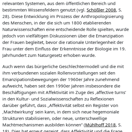
relevanten Systemen, aus dem öffentlichen Bereich und
bestimmten Wissensfeldern genutzt (vgl.
Schößler 2008
, S.
28). Diese Entwicklung im Prozess der Anthropologisierung
des Menschen, in der die sich um 1800 etablierenden
Naturwissenschaften eine entscheidende Rolle spielten, wurde
jedoch von vielfältigen Diskussionen über die Emanzipation
der Frauen begleitet, bevor die rationale Unterlegenheit der
Frau unter dem Einfluss der Erkenntnisse der Biologie im 19.
Jahrhundert zum Naturgesetz erhoben wurde.
Auch wenn das bürgerliche Geschlechtermodell und die mit
ihm verbundenen sozialen Rollenvorstellungen seit den
Emanzipationsbewegungen der 1960er Jahre zunehmend
aufweicht, haben seit den 1990er Jahren insbesondere die
Beschäftigungen mit Affektivität im Zuge des ‚affective turns‘
in den Kultur- und Sozialwissenschaften zu Reflexionen
darüber geführt, dass „Affektivität selbst ein Register von
‚Machtwirkung‘ sein kann, in dem sich neue hegemoniale
Strukturen stabilisieren, oder neue, unterschwellige
Machtmechanismen ausbilden können“ (
Mühlhoff 2018
, S.
18). Dies hat erneut gezeigt, dass Affektivität und die Frage