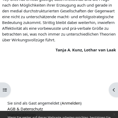
nach den Möglichkeiten ihrer Erzeugung auch und gerade in
den medial durchstrukturierten Gesellschaften der Gegenwart
eine nicht zu unterschätzende macht- und erfolgsstrategische
Bedeutung zukommt. Strittig bleibt dabei weiterhin, inwiefern
Affektivität als eine vorbewusste und prä-verbale Größe zu
betrachten sei, was noch immer zu unterschiedlichen Theorien
über Wirkungsvollzüge führt.
Tanja A. Kunz, Lothar van Laak
Kursindex öffnen
Blo
Sie sind als Gast angemeldet (
Anmelden
)
AGB & Datenschutz
Standarddesign
x
Wenn Sie weiter auf dieser Webseite arbeiten möchten, bestätigen Sie