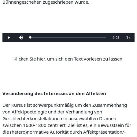
Bühnengeschehen zugeschrieben wurde.
1x
V
-
6:02
G
W
S
W
e
i
t
i
l
e
u
e
e
a
d
m
d
d
e
m
e
e
r
s
r
r
n
g
Klicken Sie hier, um sich den Text vorlesen zu lassen.
c
g
:
a
h
a
0
b
a
b
b
.
e
l
e
0
t
g
0
e
e
l
%
n
s
c
h
e
w
i
n
Veränderung des Interesses an den Affekten
i
d
i
g
b
k
Der Kursus ist schwerpunktmäßig um den Zusammenhang
e
i
von Affektpoetologie und der Verhandlung von
e
t
Geschlechterkonstellationen in ausgewählten Dramen
n
zwischen 1600-1800 zentriert. Ziel ist es, ein Bewusstsein für
d
die (hetero)normative Autorität durch Affektpräsentation/-