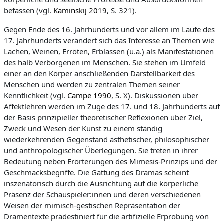
befassen (vgl.
Kaminskij 2019
, S. 321).
Gegen Ende des 16. Jahrhunderts und vor allem im Laufe des
17. Jahrhunderts verändert sich das Interesse an Themen wie
Lachen, Weinen, Erröten, Erblassen (u.a.) als Manifestationen
des halb Verborgenen im Menschen. Sie stehen im Umfeld
einer an den Körper anschließenden Darstellbarkeit des
Menschen und werden zu zentralen Themen seiner
Kenntlichkeit (vgl.
Campe 1990
, S. X). Diskussionen über
Affektlehren werden im Zuge des 17. und 18. Jahrhunderts auf
der Basis prinzipieller theoretischer Reflexionen über Ziel,
Zweck und Wesen der Kunst zu einem ständig
wiederkehrenden Gegenstand ästhetischer, philosophischer
und anthropologischer Überlegungen. Sie treten in ihrer
Bedeutung neben Erörterungen des Mimesis-Prinzips und der
Geschmacksbegriffe. Die Gattung des Dramas scheint
inszenatorisch durch die Ausrichtung auf die körperliche
Präsenz der Schauspieler:innen und deren verschiedenen
Weisen der mimisch-gestischen Repräsentation der
Dramentexte prädestiniert für die artifizielle Erprobung von