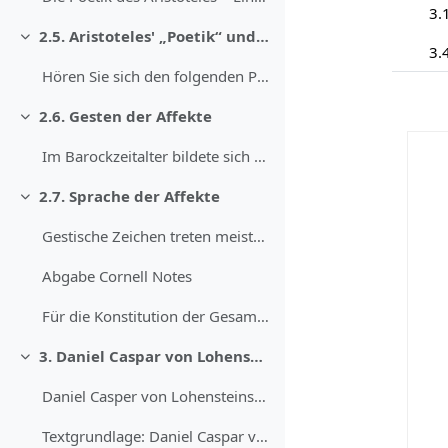
3.1
2.5. Aristoteles' „Poetik“ und ihre Rezeption
Свернуть
3.
Hören Sie sich den folgenden Podcast an, um e...
2.6. Gesten der Affekte
Свернуть
Im Barockzeitalter bildete sich zum ersten Mal in ...
2.7. Sprache der Affekte
Свернуть
Gestische Zeichen treten meistens im Zusammenspiel...
Abgabe Cornell Notes
Für die Konstitution der Gesamtbedeutung der ...
3. Daniel Caspar von Lohenstein: „Sophonisbe“
Свернуть
Daniel Casper von Lohensteins „Sophonisbe&ld...
Textgrundlage: Daniel Caspar von Lohenstein: So...