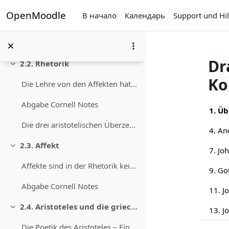
Informieren Sie sich nun in den folgenden Course P...
Перейти к основному содержанию
OpenMoodle
В начало
Календарь
Support und Hil
Im folgenden Podcast erhalten Sie zentrale Ausk&uu...
Hören Sie nun, wie sich die Verbindun...
Dr
2.2. Rhetorik
Свернуть
Ko
Die Lehre von den Affekten hat ihre Ursprünge...
Sect
Abgabe Cornell Notes
1. Üb
Die drei aristotelischen Überzeugungsmittel@@PLUGI...
2.3. Affekt
Свернуть
Affekte sind in der Rhetorik keine spontanen Emoti...
Abgabe Cornell Notes
2.4. Aristoteles und die griechische Tragödie
Свернуть
Die Poetik des Aristoteles – Ein knappe...