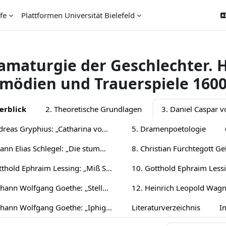
fe
Plattformen Universität Bielefeld
amaturgie der Geschlechter. 
mödien und Trauerspiele 1600
ion outline
erblick
2. Theoretische Grundlagen
4. Andreas Gryphius: „Catharina von Georgien“
5. Dramenpoetologie
7. Johann Elias Schlegel: „Die stumme Schönheit“
9. Gotthold Ephraim Lessing: „Miß Sara Sampson“
11. Johann Wolfgang Goethe: „Stella“ (Fassung 1775)
13. Johann Wolfgang Goethe: „Iphigenie auf Tauris“ (Fassung 1787)
Literaturverzeichnis
I