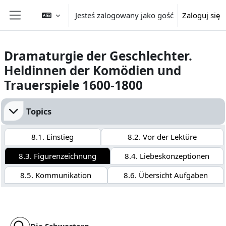
Przejdź do głównej zawartości
Jesteś zalogowany jako gość
Zaloguj się
Panel boczny
Dramaturgie der Geschlechter.
Heldinnen der Komödien und
Trauerspiele 1600-1800
Przegląd sekcji
Topics
8.1. Einstieg
8.2. Vor der Lektüre
8.3. Figurenzeichnung
8.4. Liebeskonzeptionen
8.5. Kommunikation
8.6. Übersicht Aufgaben