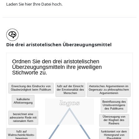
v
Laden Sie hier Ihre Datei hoch.
i
d
Die drei aristotelischen Überzeugungsmittel
é
o