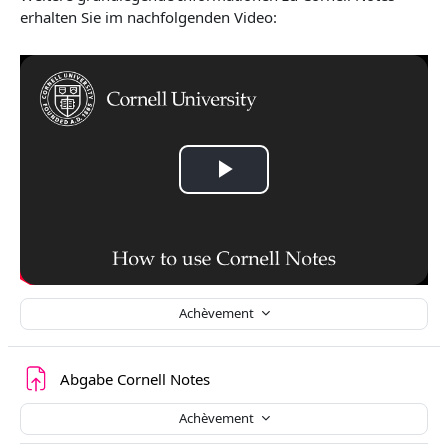
erhalten Sie im nachfolgenden Video:
L
i
r
Achèvement
e
l
Devoir
Abgabe Cornell Notes
a
Achèvement