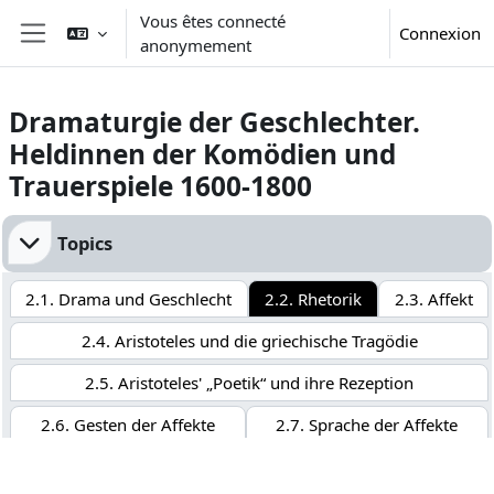
Passer au contenu principal
Vous êtes connecté
Connexion
anonymement
Panneau latéral
Dramaturgie der Geschlechter.
Heldinnen der Komödien und
Trauerspiele 1600-1800
Résumé de section
Topics
2.1. Drama und Geschlecht
2.2. Rhetorik
2.3. Affekt
2.4. Aristoteles und die griechische Tragödie
2.5. Aristoteles' „Poetik“ und ihre Rezeption
2.6. Gesten der Affekte
2.7. Sprache der Affekte