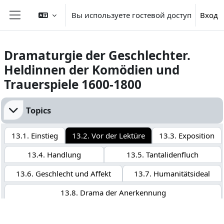
Перейти к основному содержанию
Вы используете гостевой доступ
Вход
Боковая панель
Dramaturgie der Geschlechter.
Heldinnen der Komödien und
Trauerspiele 1600-1800
Section outline
Topics
13.1. Einstieg
13.2. Vor der Lektüre
13.3. Exposition
13.4. Handlung
13.5. Tantalidenfluch
13.6. Geschlecht und Affekt
13.7. Humanitätsideal
13.8. Drama der Anerkennung
13.9. Übersicht Aufgaben