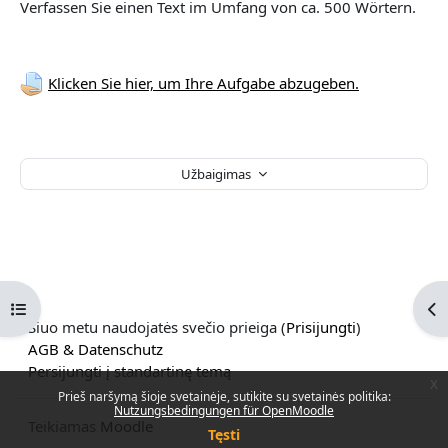
Verfassen Sie einen Text im Umfang von ca. 500 Wörtern.
Klicken Sie hier, um Ihre Aufgabe abzugeben.
Užbaigimas
Atverti kurso rodyklę
Ati
Šiuo metu naudojatės svečio prieiga (
Prisijungti
)
AGB & Datenschutz
Persijungti į standartinę temą
x
Prieš naršymą šioje svetainėje, sutikite su svetainės politika:
Nutzungsbedingungen für OpenMoodle
Teikiamas
Moodle
Tęsti