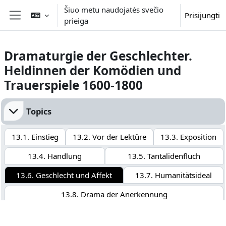
Pereiti į pagrindinį turinį
Šiuo metu naudojatės svečio
Prisijungti
prieiga
Šoninis skydelis
Dramaturgie der Geschlechter.
Heldinnen der Komödien und
Trauerspiele 1600-1800
Dalies kontūras
Topics
13.1. Einstieg
13.2. Vor der Lektüre
13.3. Exposition
13.4. Handlung
13.5. Tantalidenfluch
13.6. Geschlecht und Affekt
13.7. Humanitätsideal
13.8. Drama der Anerkennung
13.9. Übersicht Aufgaben