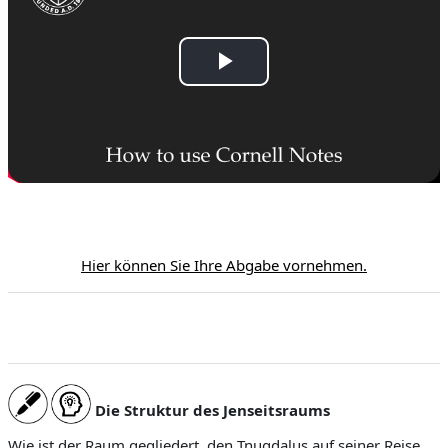
R
e
p
r
o
Hier können Sie Ihre Abgabe vornehmen.
d
u
c
Die Struktur des Jenseitsraums
i
Wie ist der Raum gegliedert, den Tnugdalus auf seiner Reise