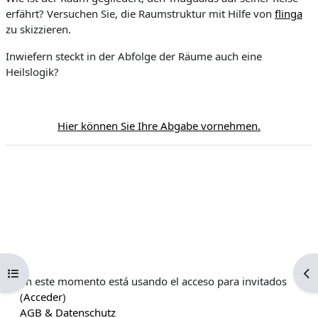
erfährt? Versuchen Sie, die Raumstruktur mit Hilfe von
flinga
r
zu skizzieren.
V
Inwiefern steckt in der Abfolge der Räume auch eine
Heilslogik?
í
d
Hier können Sie Ihre Abgabe vornehmen.
e
o
Abrir índice del curso
Ab
En este momento está usando el acceso para invitados
(
Acceder
)
AGB & Datenschutz