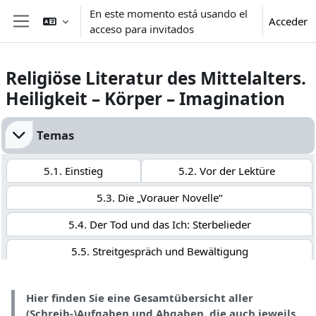
Salta al contenido principal
En este momento está usando el
Acceder
acceso para invitados
Panel lateral
Religiöse Literatur des Mittelalters.
Heiligkeit – Körper – Imagination
Perfilado de sección
Temas
5.1. Einstieg
5.2. Vor der Lektüre
5.3. Die „Vorauer Novelle“
5.4. Der Tod und das Ich: Sterbelieder
5.5. Streitgespräch und Bewältigung
5.6. „Bilder-Ars-Moriendi“
5.7. Reisen ins Jenseits
Hier finden Sie eine Gesamtübersicht aller
5.8. „Eigengerichtsspiel“
5.9. Übersicht Abgaben
(Schreib-)Aufgaben und Abgaben, die auch jeweils