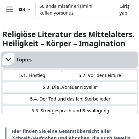
Ana içeriğe git
Şu anda misafir erişimini
Giriş
kullanıyorsunuz
yap
Yan panel
Religiöse Literatur des Mittelalters.
Heiligkeit – Körper – Imagination
Bölüm anahatları
Topics
5.1. Einstieg
5.2. Vor der Lektüre
5.3. Die „Vorauer Novelle“
5.4. Der Tod und das Ich: Sterbelieder
5.5. Streitgespräch und Bewältigung
5.6. „Bilder-Ars-Moriendi“
5.7. Reisen ins Jenseits
Hier finden Sie eine Gesamtübersicht aller
5.8. „Eigengerichtsspiel“
5.9. Übersicht Abgaben
(Schreib-)Aufgaben und Abgaben, die auch jeweils