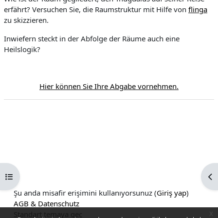
erfährt? Versuchen Sie, die Raumstruktur mit Hilfe von
flinga
n
zu skizzieren.
a
Inwiefern steckt in der Abfolge der Räume auch eine
Heilslogik?
t
Hier können Sie Ihre Abgabe vornehmen.
Kurs dizinini aç
Bl
Şu anda misafir erişimini kullanıyorsunuz (
Giriş yap
)
AGB & Datenschutz
x
Standart temaya geç