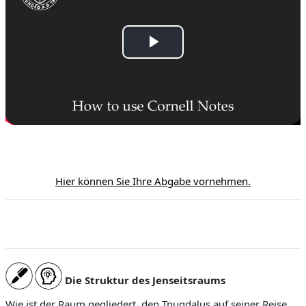
V
i
d
e
o
Hier können Sie Ihre Abgabe vornehmen.
y
u
O
Die Struktur des Jenseitsraums
y
Wie ist der Raum gegliedert, den Tnugdalus auf seiner Reise