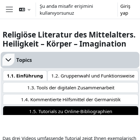
Ana içeriğe git
Şu anda misafir erişimini
Giriş
kullanıyorsunuz
yap
Yan panel
Religiöse Literatur des Mittelalters.
Heiligkeit – Körper – Imagination
Bölüm anahatları
Topics
1.1. Einführung
1.2. Gruppenwahl und Funktionsweise
1.3. Tools der digitalen Zusammenarbeit
1.4. Kommentierte Hilfsmittel der Germanistik
1.5. Tutorials zu Online-Bibliographien
Das drei Videos umfassende Tutorial zeigt Ihnen exemplarisch