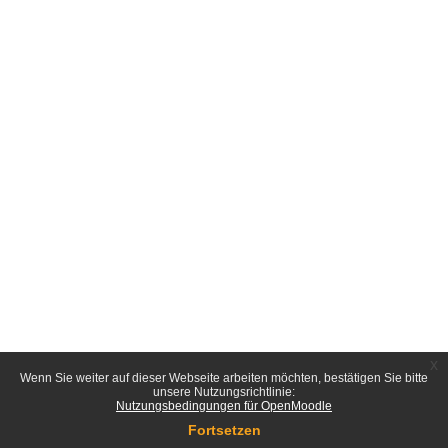
x
Wenn Sie weiter auf dieser Webseite arbeiten möchten, bestätigen Sie bitte
unsere Nutzungsrichtlinie:
Nutzungsbedingungen für OpenMoodle
Fortsetzen