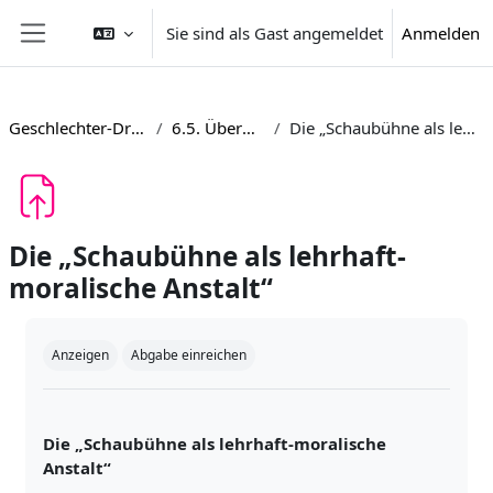
Zum Hauptinhalt
Sie sind als Gast angemeldet
Anmelden
Website-Übersicht
Geschlechter-Dramen 1600-1800
6.5. Überblick Aufgaben
Die „Schaubühne als lehrhaft-moralische Anstalt“
Die „Schaubühne als lehrhaft-
moralische Anstalt“
Abschlussbedingungen
Anzeigen
Abgabe einreichen
Die „Schaubühne als lehrhaft-moralische
Anstalt“