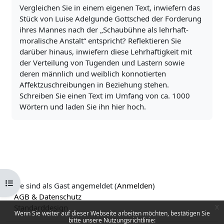
Vergleichen Sie in einem eigenen Text, inwiefern das
Stück von Luise Adelgunde Gottsched der Forderung
ihres Mannes nach der „Schaubühne als lehrhaft-
moralische Anstalt“ entspricht? Reflektieren Sie
darüber hinaus, inwiefern diese Lehrhaftigkeit mit
der Verteilung von Tugenden und Lastern sowie
deren männlich und weiblich konnotierten
Affektzuschreibungen in Beziehung stehen.
Schreiben Sie einen Text im Umfang von ca. 1000
Wörtern und laden Sie ihn hier hoch.
Kursindex öffnen
Sie sind als Gast angemeldet (
Anmelden
)
AGB & Datenschutz
Standarddesign
x
Wenn Sie weiter auf dieser Webseite arbeiten möchten, bestätigen Sie
bitte unsere Nutzungsrichtlinie: