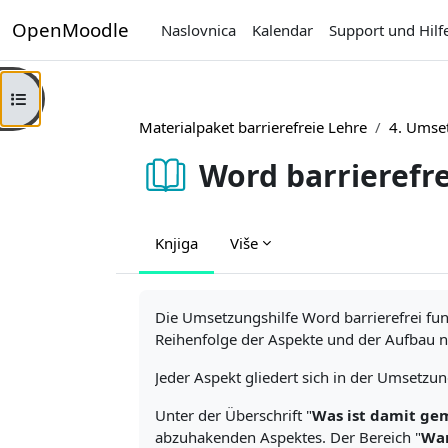
Preskoči na sadržaj
OpenMoodle
Naslovnica
Kalendar
Support und Hilf
Prikaži navigaciju
Materialpaket barrierefreie Lehre
4. Umse
Word barrierefre
Knjiga
Više
Uvjet dovršenosti
Die Umsetzungshilfe Word barrierefrei fung
Reihenfolge der Aspekte und der Aufbau 
Jeder Aspekt gliedert sich in der Umsetzung
Unter der Überschrift "
Was ist damit ge
abzuhakenden Aspektes. Der Bereich "
War