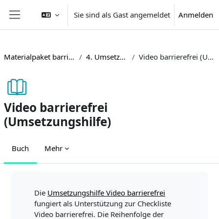
Zum Hauptinhalt
Sie sind als Gast angemeldet
Anmelden
Website-Übersicht
Materialpaket barrierefreie Lehre
4. Umsetzungshilfen
Video barrierefrei (Umsetzungshilfe)
Video barrierefrei
(Umsetzungshilfe)
Buch
Mehr
Abschlussbedingungen
Die
Umsetzungshilfe Video barrierefrei
fungiert als Unterstützung zur Checkliste
Video barrierefrei. Die Reihenfolge der