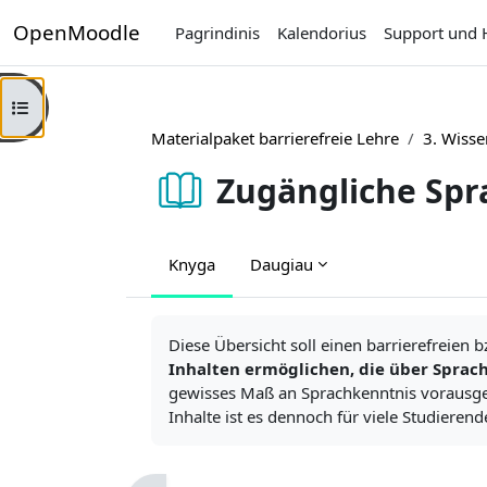
Pereiti į pagrindinį turinį
OpenMoodle
Pagrindinis
Kalendorius
Support und H
Atverti kurso rodyklę
Materialpaket barrierefreie Lehre
3. Wiss
Zugängliche Spr
Knyga
Daugiau
Užbaigimo reikalavimai
Diese Übersicht soll einen barrierefreien 
Inhalten ermöglichen, die über Sprac
gewisses Maß an Sprachkenntnis vorausges
Inhalte ist es dennoch für viele Studieren