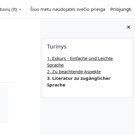
uvių ‎(lt)‎
Šiuo metu naudojatės svečio prieiga
Prisijungti
Blokai
Praleisti Turinys
Turinys
1. Exkurs - Einfache und Leichte
Sprache
2. Zu beachtende Aspekte
3. Literatur zu zugänglicher
Sprache