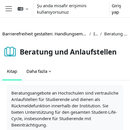
Ana içeriğe git
Şu anda misafir erişimini
Giriş
kullanıyorsunuz
yap
Yan panel
Barrierefreiheit gestalten: Handlungsempfehlungen und Beispiele aus der Hochschulpraxis
Inhalte
Beratung und Anlaufstellen
Beratung und Anlaufstellen
Kitap
Daha fazla
Tamamlama Gereklilikleri
Beratungsangebote an Hochschulen sind vertrauliche
Anlaufstellen für Studierende und dienen als
Rückmeldefunktion innerhalb der Institution. Sie
bieten Unterstützung für den gesamten Student-Life-
Cycle, insbesondere für Studierende mit
Beeinträchtigung.