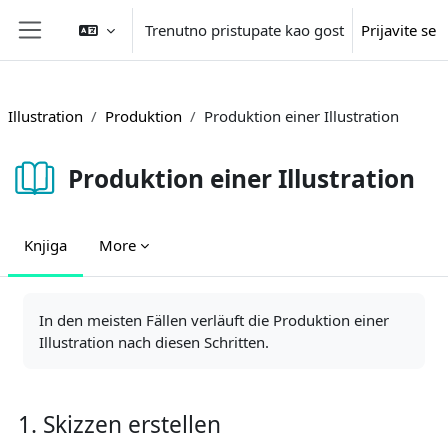
Idi na glavni sadržaj
Trenutno pristupate kao gost
Prijavite se
Side panel
Illustration
Produktion
Produktion einer Illustration
Produktion einer Illustration
Knjiga
More
Zahtjevi za kompletiranje
In den meisten Fällen verläuft die Produktion einer
Illustration nach diesen Schritten.
1. Skizzen erstellen