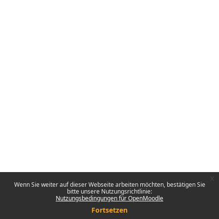
x
Wenn Sie weiter auf dieser Webseite arbeiten möchten, bestätigen Sie
bitte unsere Nutzungsrichtlinie:
Nutzungsbedingungen für OpenMoodle
Fortsetzen