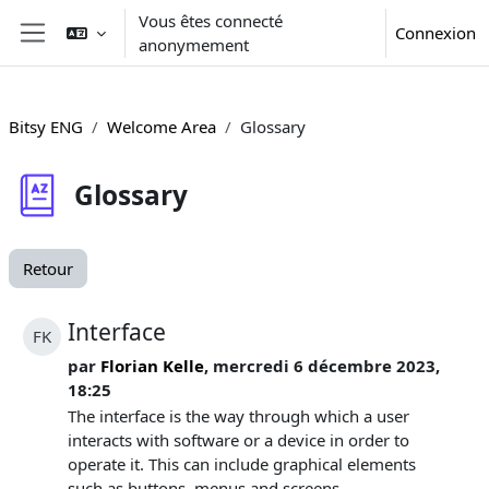
Passer au contenu principal
Vous êtes connecté
Connexion
anonymement
Panneau latéral
Bitsy ENG
Welcome Area
Glossary
Glossary
Retour
Interface
FK
par
Florian Kelle
, mercredi 6 décembre 2023,
18:25
The interface is the way through which a user
interacts with software or a device in order to
operate it. This can include graphical elements
such as buttons, menus and screens.