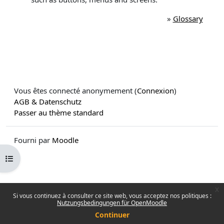
»
Glossary
Vous êtes connecté anonymement (
Connexion
)
AGB & Datenschutz
Passer au thème standard
Fourni par
Moodle
Ouvrir l’index du cours
x
Si vous continuez à consulter ce site web, vous acceptez nos politiques :
Nutzungsbedingungen für OpenMoodle
Continuer