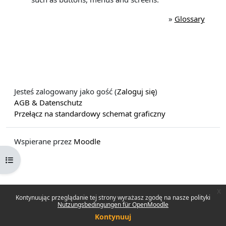
»
Glossary
Jesteś zalogowany jako gość (
Zaloguj się
)
AGB & Datenschutz
Przełącz na standardowy schemat graficzny
Wspierane przez
Moodle
Otwórz indeks kursu
x
Kontynuując przeglądanie tej strony wyrażasz zgodę na nasze polityki
Nutzungsbedingungen für OpenMoodle
Kontynuuj