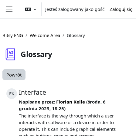
Przejdź do głównej zawartości
Jesteś zalogowany jako gość
Zaloguj się
Panel boczny
Bitsy ENG
Welcome Area
Glossary
Glossary
Powrót
Interface
FK
Napisane przez:
Florian Kelle
(środa, 6
grudnia 2023, 18:25)
The interface is the way through which a user
interacts with software or a device in order to
operate it. This can include graphical elements
such as buttons, menus and screens.