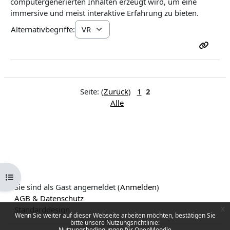
computergenerierten Inhalten erzeugt wird, um eine
immersive und meist interaktive Erfahrung zu bieten.
Alternativbegriffe:
Seite: (
Zurück
)
1
2
Alle
Kursindex öffnen
Sie sind als Gast angemeldet (
Anmelden
)
AGB & Datenschutz
x
Standarddesign
Wenn Sie weiter auf dieser Webseite arbeiten möchten, bestätigen Sie
bitte unsere Nutzungsrichtlinie:
Nutzungsbedingungen für OpenMoodle