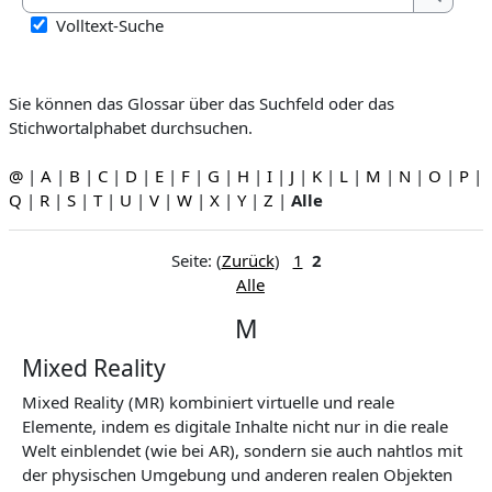
Suchen
Volltext-Suche
Sie können das Glossar über das Suchfeld oder das
Stichwortalphabet durchsuchen.
@
|
A
|
B
|
C
|
D
|
E
|
F
|
G
|
H
|
I
|
J
|
K
|
L
|
M
|
N
|
O
|
P
|
Q
|
R
|
S
|
T
|
U
|
V
|
W
|
X
|
Y
|
Z
|
Alle
Seite: (
Zurück
)
1
2
Alle
M
Mixed Reality
Mixed Reality (MR) kombiniert virtuelle und reale
Elemente, indem es digitale Inhalte nicht nur in die reale
Welt einblendet (wie bei AR), sondern sie auch nahtlos mit
der physischen Umgebung und anderen realen Objekten