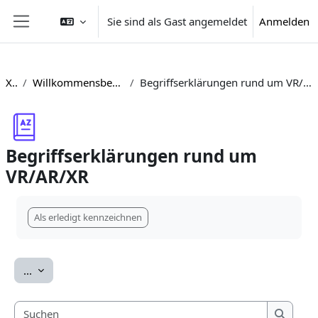
Zum Hauptinhalt
Sie sind als Gast angemeldet
Anmelden
Website-Übersicht
XR
Willkommensbereich
Begriffserklärungen rund um VR/AR/XR
Begriffserklärungen rund um
VR/AR/XR
Abschlussbedingungen
Als erledigt kennzeichnen
Einträge exportieren
...
Suchen