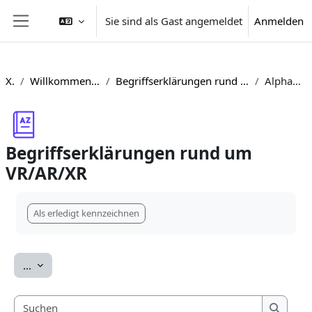
Zum Hauptinhalt
Sie sind als Gast angemeldet
Anmelden
Website-Übersicht
XR
Willkommensbereich
Begriffserklärungen rund um VR/AR/XR
Alphabetisch
Begriffserklärungen rund um
VR/AR/XR
Abschlussbedingungen
Als erledigt kennzeichnen
Einträge exportieren
...
Suchen