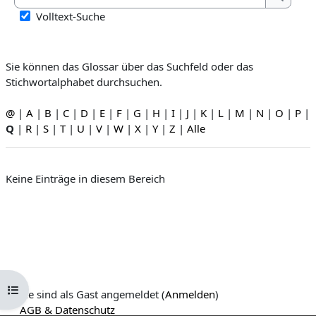
Suchen
Volltext-Suche
Sie können das Glossar über das Suchfeld oder das
Stichwortalphabet durchsuchen.
@
|
A
|
B
|
C
|
D
|
E
|
F
|
G
|
H
|
I
|
J
|
K
|
L
|
M
|
N
|
O
|
P
|
Q
|
R
|
S
|
T
|
U
|
V
|
W
|
X
|
Y
|
Z
|
Alle
Keine Einträge in diesem Bereich
Kursindex öffnen
Sie sind als Gast angemeldet (
Anmelden
)
AGB & Datenschutz